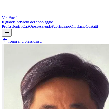
Vix
Vocal
Il grande network del doppiaggio
Professionisti
Cast
Opere
Aziende
Fuoricampo
Chi siamo
Contatti
Torna ai professionisti