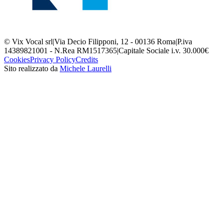
© Vix Vocal srl
|
Via Decio Filipponi, 12 - 00136 Roma
|
P.iva
14389821001 - N.Rea RM1517365
|
Capitale Sociale i.v. 30.000€
Cookies
Privacy Policy
Credits
Sito realizzato da
Michele Laurelli