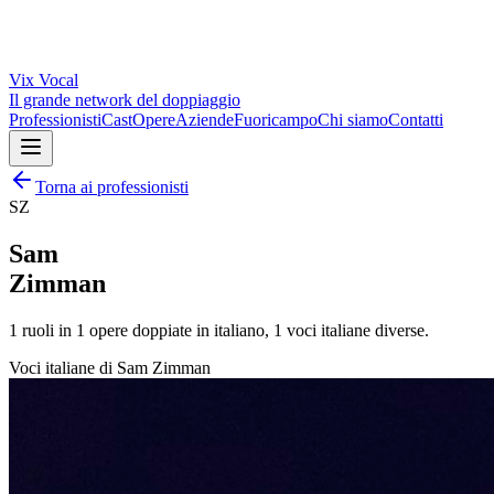
Vix
Vocal
Il grande network del doppiaggio
Professionisti
Cast
Opere
Aziende
Fuoricampo
Chi siamo
Contatti
Torna ai professionisti
SZ
Sam
Zimman
1
ruoli in
1
opere doppiate in italiano,
1
voci italiane diverse.
Voci italiane di
Sam Zimman