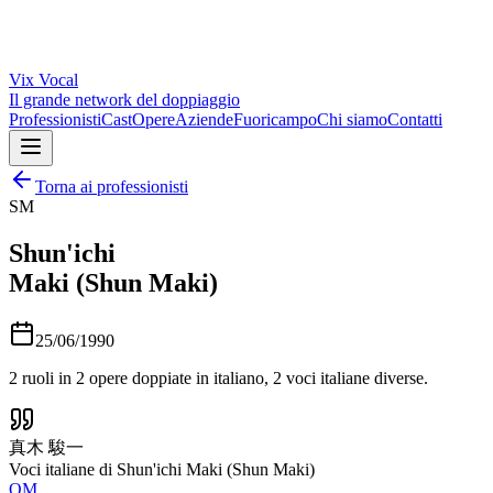
Vix
Vocal
Il grande network del doppiaggio
Professionisti
Cast
Opere
Aziende
Fuoricampo
Chi siamo
Contatti
Torna ai professionisti
SM
Shun'ichi
Maki (Shun Maki)
25/06/1990
2
ruoli in
2
opere doppiate in italiano,
2
voci italiane diverse.
真木 駿一
Voci italiane di
Shun'ichi Maki (Shun Maki)
OM