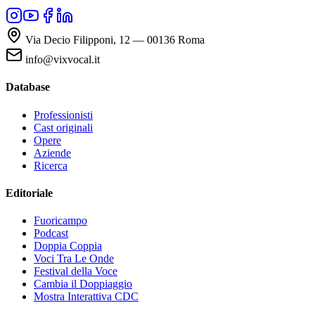
Via Decio Filipponi, 12 — 00136 Roma
info@vixvocal.it
Database
Professionisti
Cast originali
Opere
Aziende
Ricerca
Editoriale
Fuoricampo
Podcast
Doppia Coppia
Voci Tra Le Onde
Festival della Voce
Cambia il Doppiaggio
Mostra Interattiva CDC