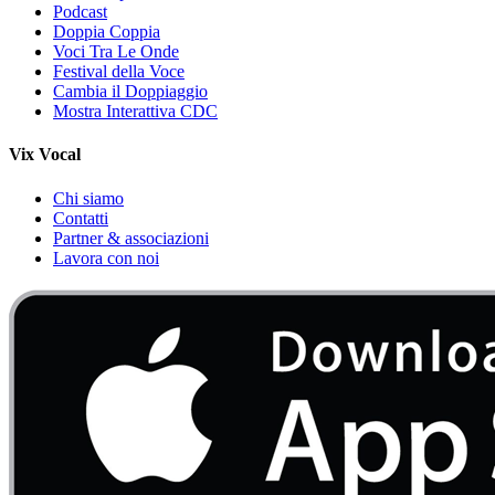
Podcast
Doppia Coppia
Voci Tra Le Onde
Festival della Voce
Cambia il Doppiaggio
Mostra Interattiva CDC
Vix Vocal
Chi siamo
Contatti
Partner & associazioni
Lavora con noi