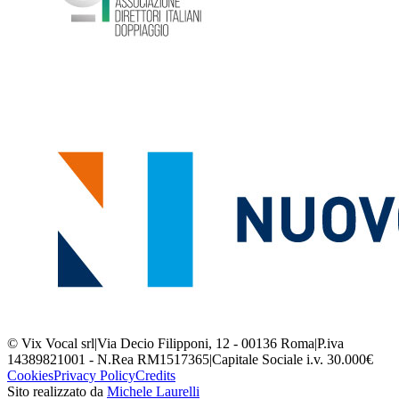
© Vix Vocal srl
|
Via Decio Filipponi, 12 - 00136 Roma
|
P.iva
14389821001 - N.Rea RM1517365
|
Capitale Sociale i.v. 30.000€
Cookies
Privacy Policy
Credits
Sito realizzato da
Michele Laurelli