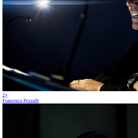
2
×
Francesco Pezzulli