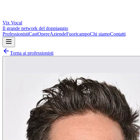
Vix
Vocal
Il grande network del doppiaggio
Professionisti
Cast
Opere
Aziende
Fuoricampo
Chi siamo
Contatti
Torna ai professionisti