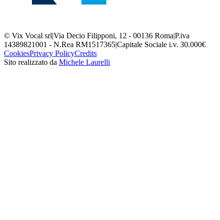
© Vix Vocal srl
|
Via Decio Filipponi, 12 - 00136 Roma
|
P.iva
14389821001 - N.Rea RM1517365
|
Capitale Sociale i.v. 30.000€
Cookies
Privacy Policy
Credits
Sito realizzato da
Michele Laurelli