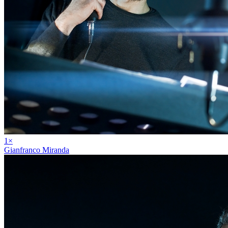
1
×
Gianfranco Miranda