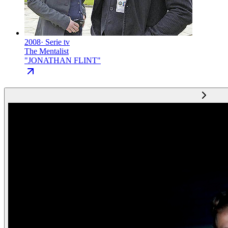
2008
·
Serie tv
The Mentalist
"
JONATHAN FLINT
"