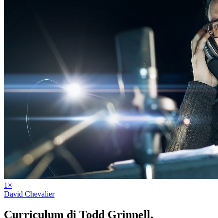
1
×
David Chevalier
Curriculum di
Todd Grinnell
.