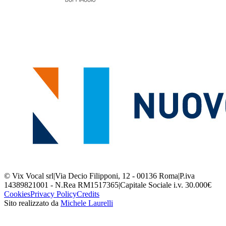
© Vix Vocal srl
|
Via Decio Filipponi, 12 - 00136 Roma
|
P.iva
14389821001 - N.Rea RM1517365
|
Capitale Sociale i.v. 30.000€
Cookies
Privacy Policy
Credits
Sito realizzato da
Michele Laurelli