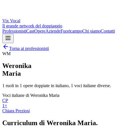
Vix
Vocal
Il grande network del doppiaggio
Professionisti
Cast
Opere
Aziende
Fuoricampo
Chi siamo
Contatti
Torna ai professionisti
WM
Weronika
Maria
1
ruoli in
1
opere doppiate in italiano,
1
voci italiane diverse.
Voci italiane di
Weronika Maria
CP
1
×
Chiara Preziosi
Curriculum di
Weronika Maria
.