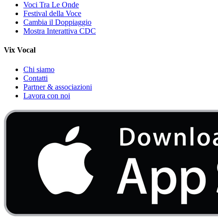
Voci Tra Le Onde
Festival della Voce
Cambia il Doppiaggio
Mostra Interattiva CDC
Vix Vocal
Chi siamo
Contatti
Partner & associazioni
Lavora con noi