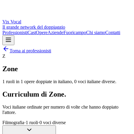
Vix
Vocal
Il grande network del doppiaggio
Professionisti
Cast
Opere
Aziende
Fuoricampo
Chi siamo
Contatti
Torna ai professionisti
Z
Zone
1
ruoli in
1
opere doppiate in italiano,
0
voci italiane diverse.
Curriculum di
Zone
.
Voci italiane ordinate per numero di volte che hanno doppiato
l'attore.
Filmografia
·
1
ruoli
·
0
voci diverse