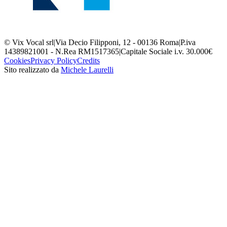
© Vix Vocal srl
|
Via Decio Filipponi, 12 - 00136 Roma
|
P.iva
14389821001 - N.Rea RM1517365
|
Capitale Sociale i.v. 30.000€
Cookies
Privacy Policy
Credits
Sito realizzato da
Michele Laurelli