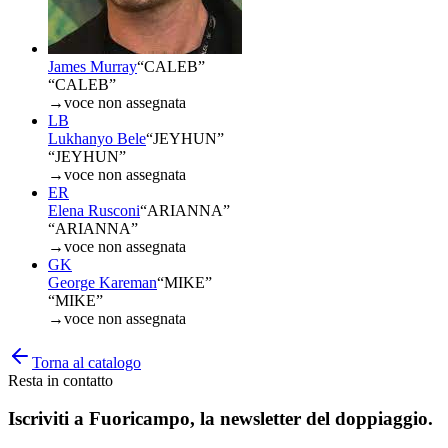
James Murray
“
CALEB
”
“CALEB”
→
voce non assegnata
LB
Lukhanyo Bele
“
JEYHUN
”
“JEYHUN”
→
voce non assegnata
ER
Elena Rusconi
“
ARIANNA
”
“ARIANNA”
→
voce non assegnata
GK
George Kareman
“
MIKE
”
“MIKE”
→
voce non assegnata
Torna al catalogo
Resta in contatto
Iscriviti a
Fuoricampo
, la newsletter del doppiaggio.