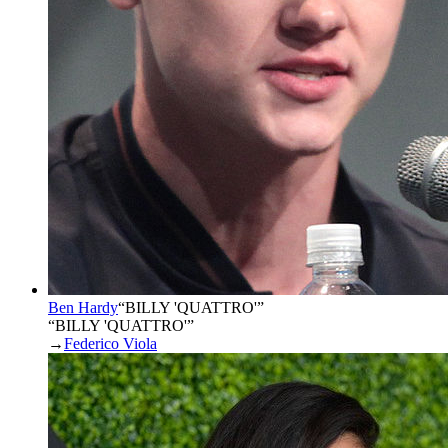
Ben Hardy
“
BILLY 'QUATTRO'
”
“BILLY 'QUATTRO'”
→
Federico Viola