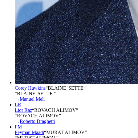
Corey Hawkins
“
BLAINE 'SETTE'
”
“BLAINE 'SETTE'”
→
Manuel Meli
LR
Lior Raz
“
ROVACH ALIMOV
”
“ROVACH ALIMOV”
→
Roberto Draghetti
PM
Peyman Maadi
“
MURAT ALIMOV
”
“MURAT ALIMOV”