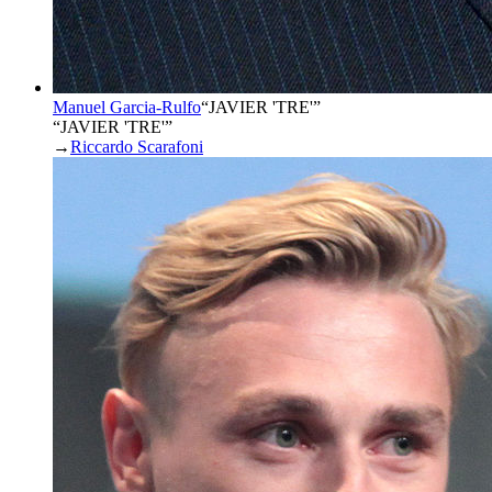
Manuel Garcia-Rulfo
“
JAVIER 'TRE'
”
“JAVIER 'TRE'”
→
Riccardo Scarafoni