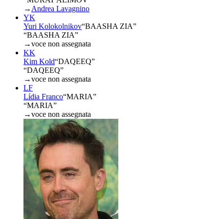
→
Andrea Lavagnino
YK
Yuri Kolokolnikov
“
BAASHA ZIA
”
“BAASHA ZIA”
→
voce non assegnata
KK
Kim Kold
“
DAQEEQ
”
“DAQEEQ”
→
voce non assegnata
LF
Lídia Franco
“
MARIA
”
“MARIA”
→
voce non assegnata