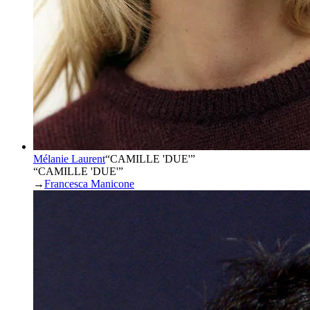
Mélanie Laurent
“
CAMILLE 'DUE'
”
“CAMILLE 'DUE'”
→
Francesca Manicone