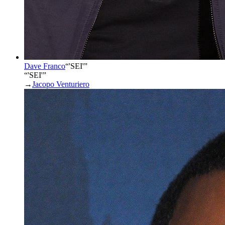
Dave Franco
“
'SEI'
”
“'SEI'”
→
Jacopo Venturiero