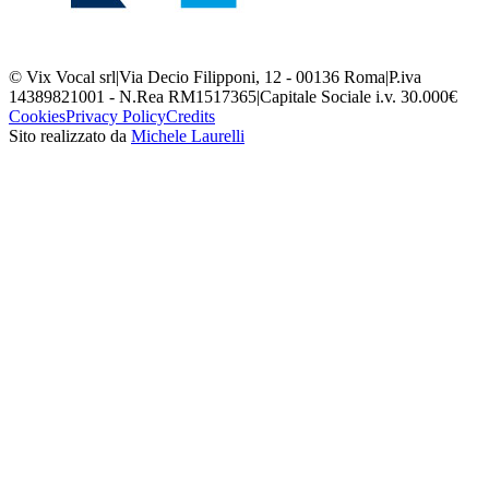
© Vix Vocal srl
|
Via Decio Filipponi, 12 - 00136 Roma
|
P.iva
14389821001 - N.Rea RM1517365
|
Capitale Sociale i.v. 30.000€
Cookies
Privacy Policy
Credits
Sito realizzato da
Michele Laurelli