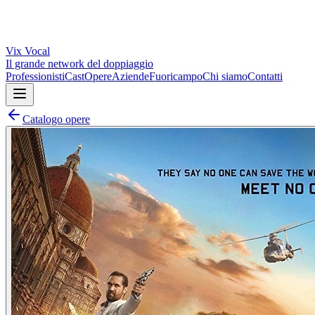
Vix
Vocal
Il grande network del doppiaggio
Professionisti
Cast
Opere
Aziende
Fuoricampo
Chi siamo
Contatti
Catalogo opere