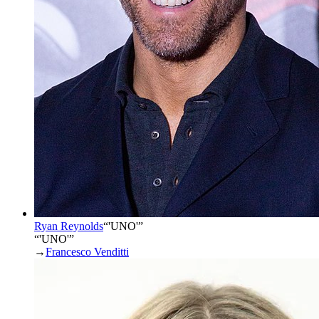
Ryan Reynolds
“
'UNO'
”
“'UNO'”
→
Francesco Venditti