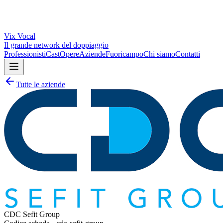
Vix
Vocal
Il grande network del doppiaggio
Professionisti
Cast
Opere
Aziende
Fuoricampo
Chi siamo
Contatti
Tutte le aziende
CDC Sefit Group