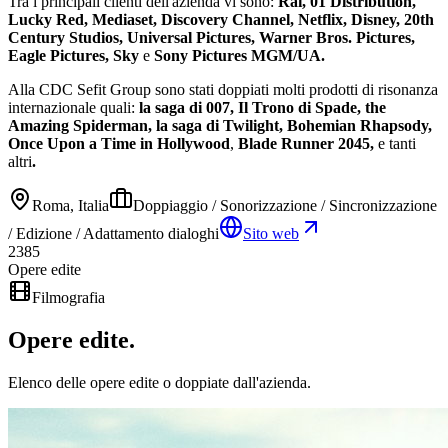
Tra i principali clienti dell'azienda vi sono:
Rai, 01 Distribution,
Lucky Red, Mediaset, Discovery Channel, Netflix, Disney, 20th
Century Studios, Universal Pictures, Warner Bros. Pictures,
Eagle Pictures, Sky
e
Sony Pictures MGM/UA.
Alla CDC Sefit Group sono stati doppiati molti prodotti di risonanza
internazionale
quali:
la saga di 007, Il Trono di Spade, the
Amazing Spiderman, la saga di Twilight, Bohemian Rhapsody,
Once Upon a Time in Hollywood
,
Blade Runner 2045,
e tanti
altri
.
Roma, Italia
Doppiaggio / Sonorizzazione / Sincronizzazione
/ Edizione / Adattamento dialoghi
Sito web
2385
Opere edite
Filmografia
Opere
edite
.
Elenco delle opere edite o doppiate dall'azienda.