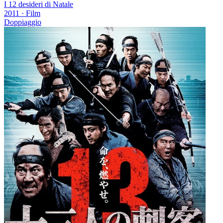
I 12 desideri di Natale
2011
·
Film
Doppiaggio