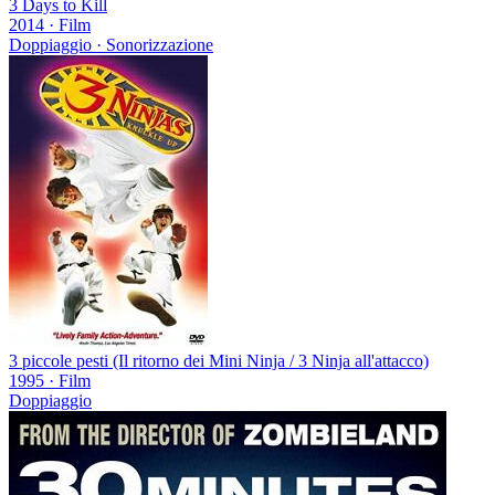
3 Days to Kill
2014
·
Film
Doppiaggio · Sonorizzazione
3 piccole pesti (Il ritorno dei Mini Ninja / 3 Ninja all'attacco)
1995
·
Film
Doppiaggio