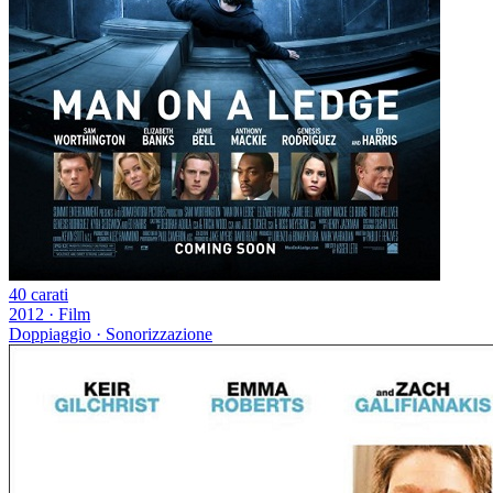
40 carati
2012
·
Film
Doppiaggio · Sonorizzazione