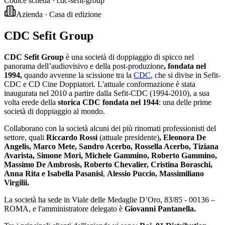
Codice scheda ·
cdc-sefit-group
Azienda · Casa di edizione
CDC Sefit Group
CDC Sefit Group
è una società di doppiaggio di spicco nel
panorama dell’audiovisivo e della post-produzione
, fondata nel
1994,
quando avvenne la scissione tra la
CDC
, che si divise in Sefit-
CDC e CD Cine Doppiatori. L'attuale conformazione è stata
inaugurata nel 2010 a partire dalla Sefit-CDC (1994-2010), a sua
volta erede della
storica CDC fondata nel 1944
: una delle prime
società di doppiaggio al mondo.
Collaborano con la società alcuni dei più rinomati professionisti del
settore, quali
Riccardo Rossi
(attuale presidente)
,
Eleonora De
Angelis, Marco Mete, Sandro Acerbo, Rossella Acerbo,
Tiziana
Avarista, Simone Mori, Michele Gammino, Roberto Gammino,
Massimo De Ambrosis, Roberto Chevalier, Cristina Boraschi,
Anna
Rita e Isabella Pasanisi
,
Alessio Puccio, Massimiliano
Virgilii.
La società ha sede in Viale delle Medaglie D’Oro, 83/85 - 00136 –
ROMA, e
l'amministratore delegato è
Giovanni Pantanella.