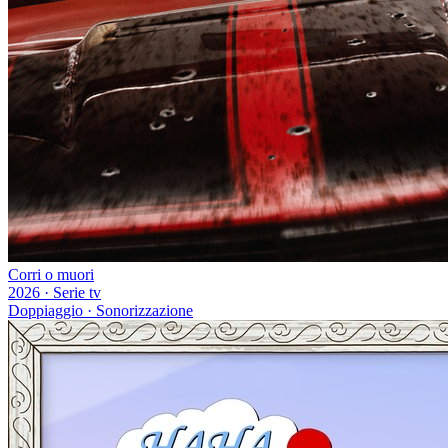
Corri o muori
2026
·
Serie tv
Doppiaggio · Sonorizzazione