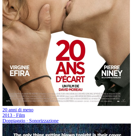
20 anni di meno
2013
·
Film
Doppiaggio · Sonorizzazione