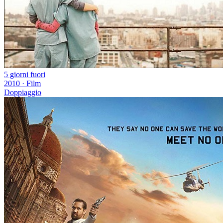
5 giorni fuori
2010
·
Film
Doppiaggio