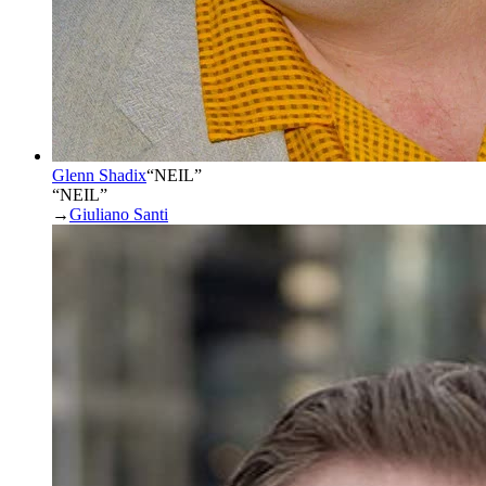
Glenn Shadix
“
NEIL
”
“NEIL”
→
Giuliano Santi