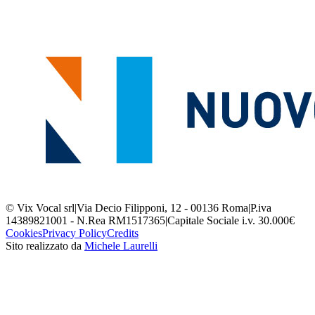
© Vix Vocal srl
|
Via Decio Filipponi, 12 - 00136 Roma
|
P.iva
14389821001 - N.Rea RM1517365
|
Capitale Sociale i.v. 30.000€
Cookies
Privacy Policy
Credits
Sito realizzato da
Michele Laurelli