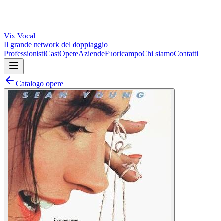
Vix
Vocal
Il grande network del doppiaggio
Professionisti
Cast
Opere
Aziende
Fuoricampo
Chi siamo
Contatti
Catalogo opere