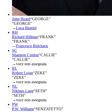
John Heard
“
GEORGE
”
“GEORGE”
→
Luca Biagini
RH
Richard Hillman
“
FRANK
”
“FRANK”
→
Francesco Bulckaen
SC
Shannon Conlon
“
CALLIE
”
“CALLIE”
→
voce non assegnata
RL
Robert Lujan
“
ZEKE
”
“ZEKE”
→
voce non assegnata
NL
Niklaus Lang
“
SETH
”
“SETH”
→
voce non assegnata
PW
P.W. Williams
“
SENZATETTO
”