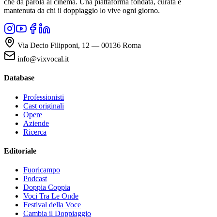
che dà parola al cinema. Una piattaforma fondata, curata e
mantenuta da chi il doppiaggio lo vive ogni giorno.
Via Decio Filipponi, 12 — 00136 Roma
info@vixvocal.it
Database
Professionisti
Cast originali
Opere
Aziende
Ricerca
Editoriale
Fuoricampo
Podcast
Doppia Coppia
Voci Tra Le Onde
Festival della Voce
Cambia il Doppiaggio