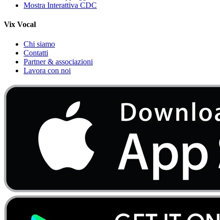
Mostra Interattiva CDC
Vix Vocal
Chi siamo
Contatti
Partner & associazioni
Lavora con noi