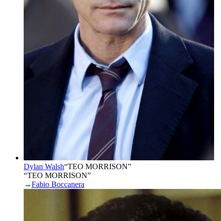
Dylan Walsh
“
TEO MORRISON
”
“TEO MORRISON”
→
Fabio Boccanera