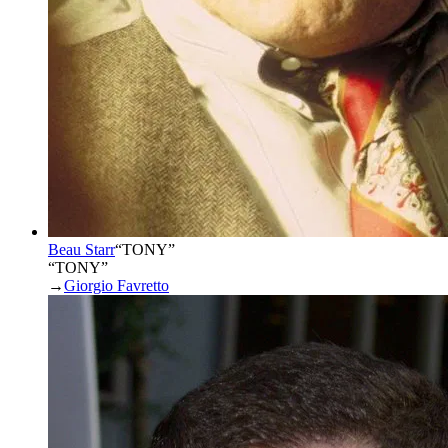
Beau Starr
“
TONY
”
“TONY”
→
Giorgio Favretto