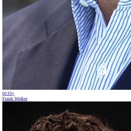
01
33
×
Frank Welker