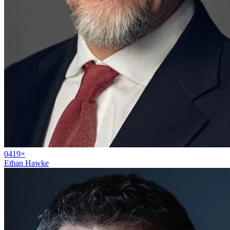
04
19
×
Ethan Hawke