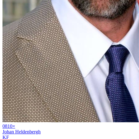
08
10
×
Johan Heldenbergh
KF