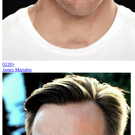
02
20
×
James Marsden