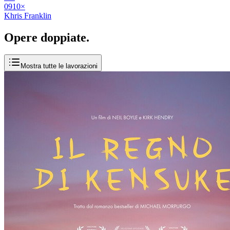
09
10
×
Khris Franklin
Opere
doppiate
.
Mostra tutte le lavorazioni