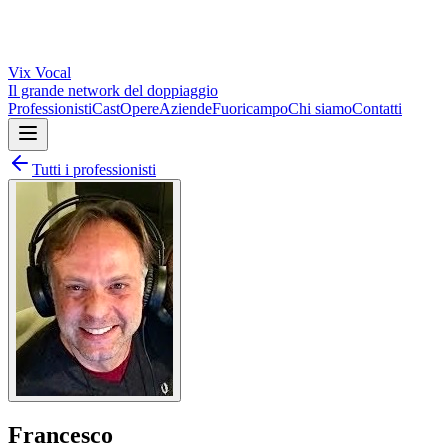
Vix
Vocal
Il grande network del doppiaggio
Professionisti
Cast
Opere
Aziende
Fuoricampo
Chi siamo
Contatti
Tutti i professionisti
Francesco