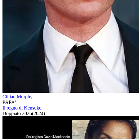
Cillian Murphy
PAPA'
Il regno di Kensuke
Doppiato
2026
(
2024
)