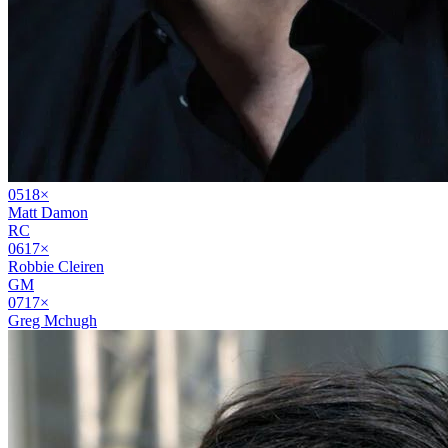
05
18
×
Matt Damon
RC
06
17
×
Robbie Cleiren
GM
07
17
×
Greg Mchugh