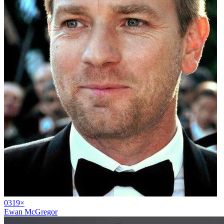
03
19
×
Ewan McGregor