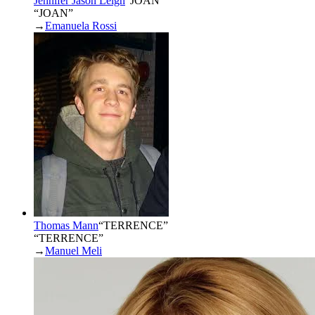
Jennifer Jason Leigh
“
JOAN
”
“JOAN”
→
Emanuela Rossi
Thomas Mann
“
TERRENCE
”
“TERRENCE”
→
Manuel Meli