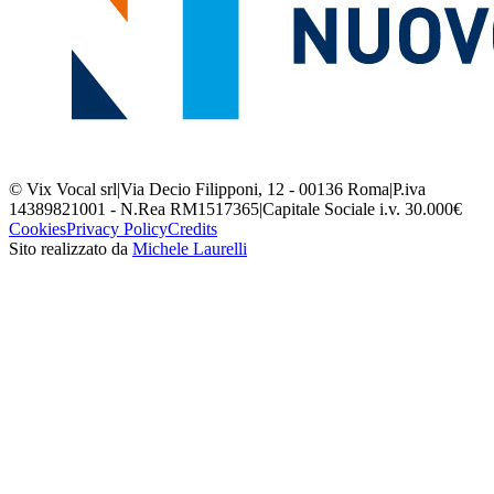
© Vix Vocal srl
|
Via Decio Filipponi, 12 - 00136 Roma
|
P.iva
14389821001 - N.Rea RM1517365
|
Capitale Sociale i.v. 30.000€
Cookies
Privacy Policy
Credits
Sito realizzato da
Michele Laurelli