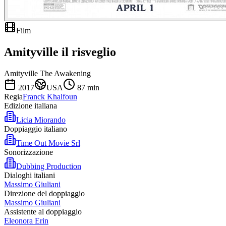
Film
Amityville il risveglio
Amityville The Awakening
2017
USA
87
min
Regia
Franck Khalfoun
Edizione italiana
Licia Miorando
Doppiaggio italiano
Time Out Movie Srl
Sonorizzazione
Dubbing Production
Dialoghi italiani
Massimo Giuliani
Direzione del doppiaggio
Massimo Giuliani
Assistente al doppiaggio
Eleonora Erin