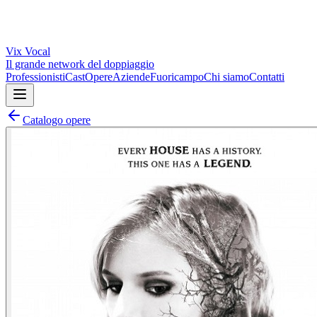
Vix
Vocal
Il grande network del doppiaggio
Professionisti
Cast
Opere
Aziende
Fuoricampo
Chi siamo
Contatti
Catalogo opere