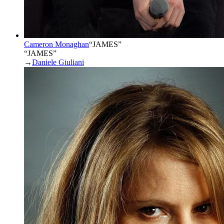
Cameron Monaghan
“
JAMES
”
“JAMES”
→
Daniele Giuliani