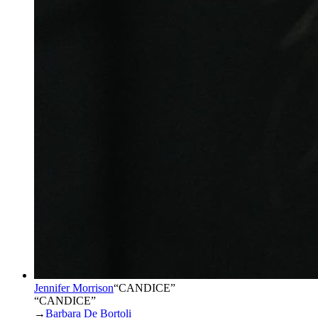
Jennifer Morrison
“
CANDICE
”
“CANDICE”
→
Barbara De Bortoli