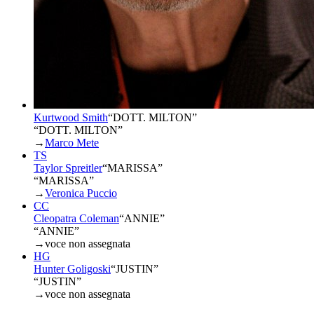
Kurtwood Smith
“
DOTT. MILTON
”
“DOTT. MILTON”
→
Marco Mete
TS
Taylor Spreitler
“
MARISSA
”
“MARISSA”
→
Veronica Puccio
CC
Cleopatra Coleman
“
ANNIE
”
“ANNIE”
→
voce non assegnata
HG
Hunter Goligoski
“
JUSTIN
”
“JUSTIN”
→
voce non assegnata