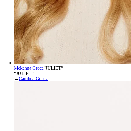
Mckenna Grace
“
JULIET
”
“JULIET”
→
Carolina Gusev