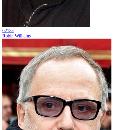
02
18
×
Robin Williams