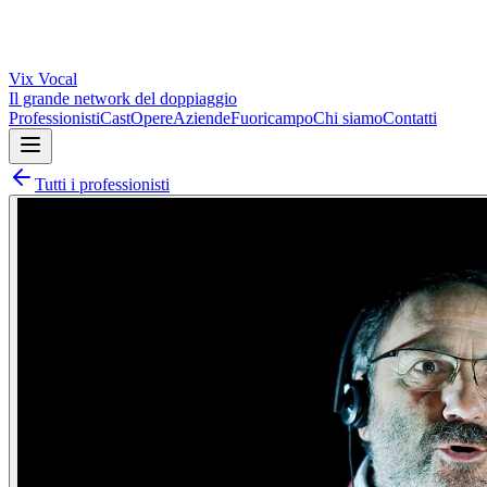
Vix
Vocal
Il grande network del doppiaggio
Professionisti
Cast
Opere
Aziende
Fuoricampo
Chi siamo
Contatti
Tutti i professionisti