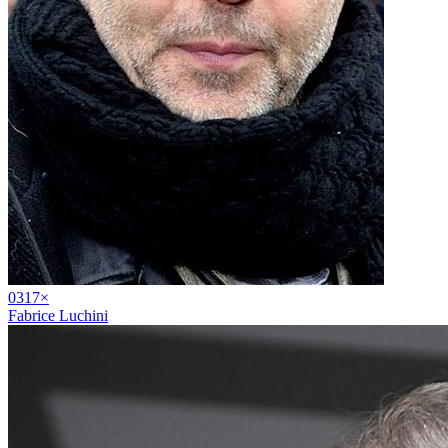
03
17
×
Fabrice Luchini