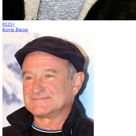
01
21
×
Kevin Bacon