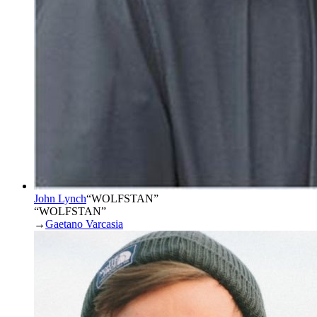
John Lynch
“
WOLFSTAN
”
“WOLFSTAN”
→
Gaetano Varcasia