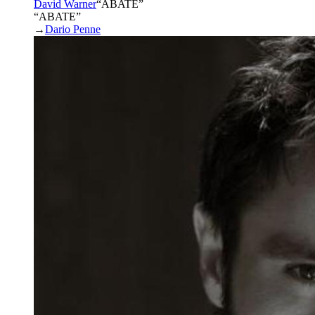
David Warner
“
ABATE
”
“ABATE”
→
Dario Penne