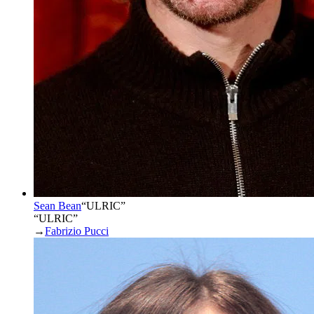
Sean Bean
“
ULRIC
”
“ULRIC”
→
Fabrizio Pucci