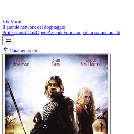
Vix
Vocal
Il grande network del doppiaggio
Professionisti
Cast
Opere
Aziende
Fuoricampo
Chi siamo
Contatti
Catalogo opere