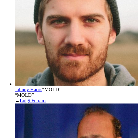
Johnny Harris
“
MOLD
”
“MOLD”
→
Luigi Ferraro