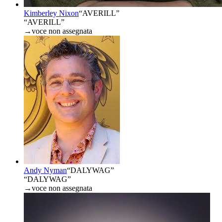
Kimberley Nixon
“
AVERILL
”
“AVERILL”
→
voce non assegnata
Andy Nyman
“
DALYWAG
”
“DALYWAG”
→
voce non assegnata