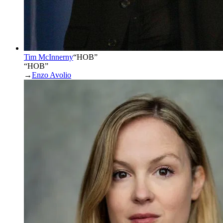
Tim McInnerny
“
HOB
”
“HOB”
→
Enzo Avolio