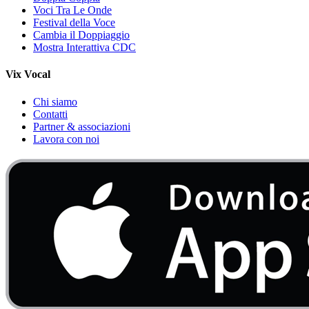
Voci Tra Le Onde
Festival della Voce
Cambia il Doppiaggio
Mostra Interattiva CDC
Vix Vocal
Chi siamo
Contatti
Partner & associazioni
Lavora con noi