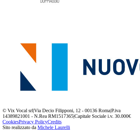
© Vix Vocal srl
|
Via Decio Filipponi, 12 - 00136 Roma
|
P.iva
14389821001 - N.Rea RM1517365
|
Capitale Sociale i.v. 30.000€
Cookies
Privacy Policy
Credits
Sito realizzato da
Michele Laurelli