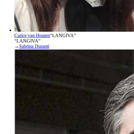
Carice van Houten
“
LANGIVA
”
“LANGIVA”
→
Sabrina Duranti