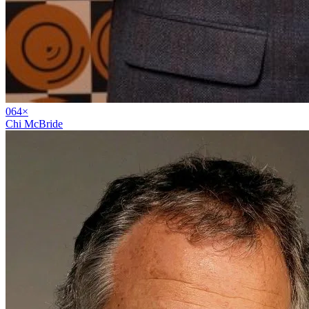
06
4
×
Chi McBride