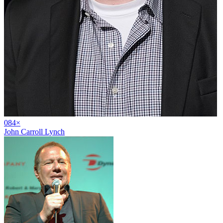
08
4
×
John Carroll Lynch