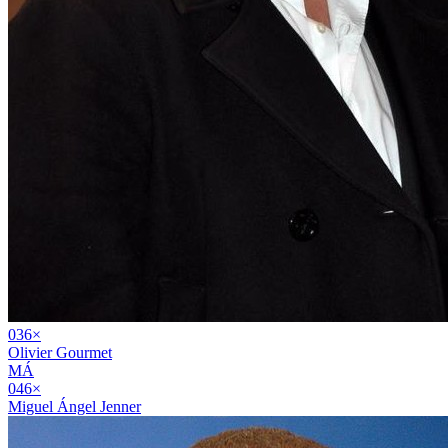
03
6
×
Olivier Gourmet
MÁ
04
6
×
Miguel Ángel Jenner