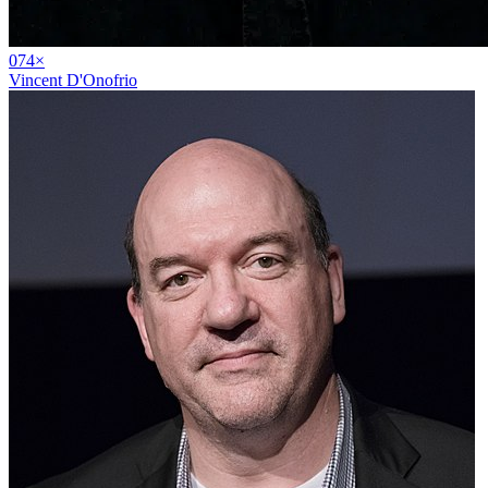
07
4
×
Vincent D'Onofrio