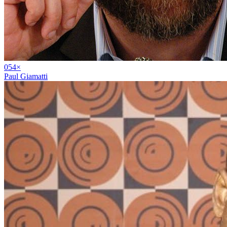
05
4
×
Paul Giamatti