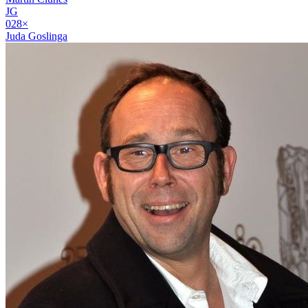
JG
02
8
×
Juda Goslinga