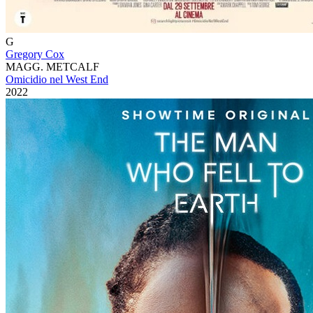
G
Gregory Cox
MAGG. METCALF
Omicidio nel West End
2022