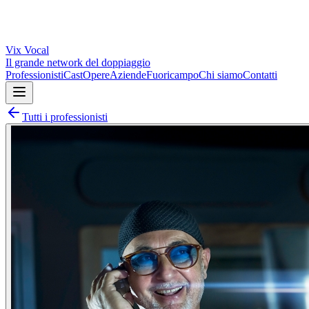
Vix
Vocal
Il grande network del doppiaggio
Professionisti
Cast
Opere
Aziende
Fuoricampo
Chi siamo
Contatti
Tutti i professionisti