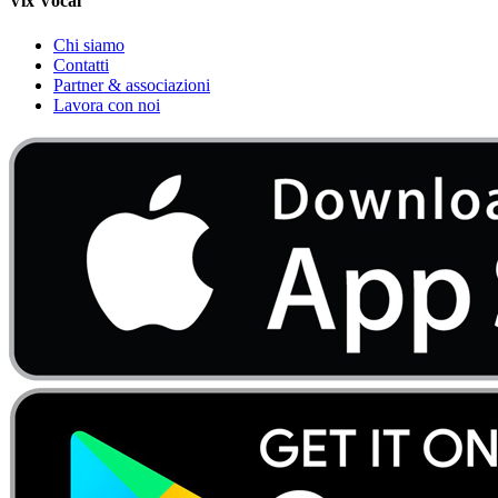
Vix Vocal
Chi siamo
Contatti
Partner & associazioni
Lavora con noi