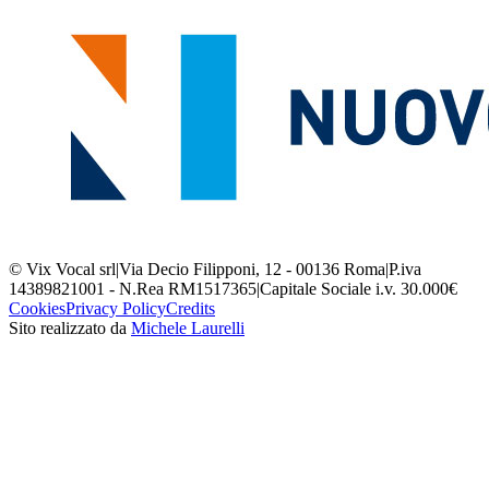
© Vix Vocal srl
|
Via Decio Filipponi, 12 - 00136 Roma
|
P.iva
14389821001 - N.Rea RM1517365
|
Capitale Sociale i.v. 30.000€
Cookies
Privacy Policy
Credits
Sito realizzato da
Michele Laurelli