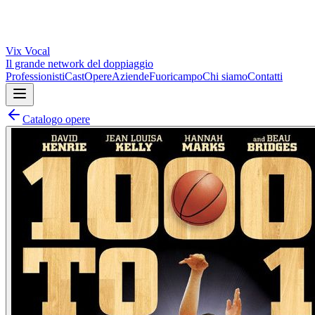
Vix
Vocal
Il grande network del doppiaggio
Professionisti
Cast
Opere
Aziende
Fuoricampo
Chi siamo
Contatti
Catalogo opere