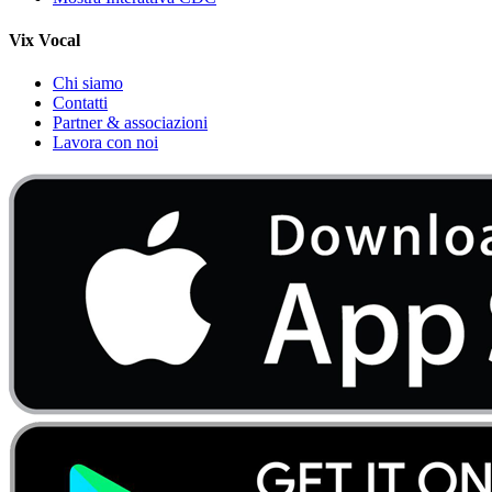
Vix Vocal
Chi siamo
Contatti
Partner & associazioni
Lavora con noi