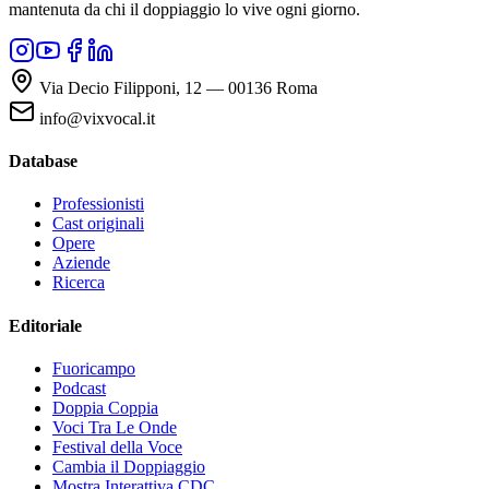
mantenuta da chi il doppiaggio lo vive ogni giorno.
Via Decio Filipponi, 12 — 00136 Roma
info@vixvocal.it
Database
Professionisti
Cast originali
Opere
Aziende
Ricerca
Editoriale
Fuoricampo
Podcast
Doppia Coppia
Voci Tra Le Onde
Festival della Voce
Cambia il Doppiaggio
Mostra Interattiva CDC