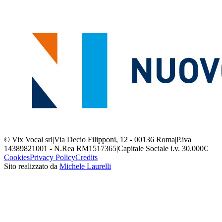
© Vix Vocal srl
|
Via Decio Filipponi, 12 - 00136 Roma
|
P.iva
14389821001 - N.Rea RM1517365
|
Capitale Sociale i.v. 30.000€
Cookies
Privacy Policy
Credits
Sito realizzato da
Michele Laurelli