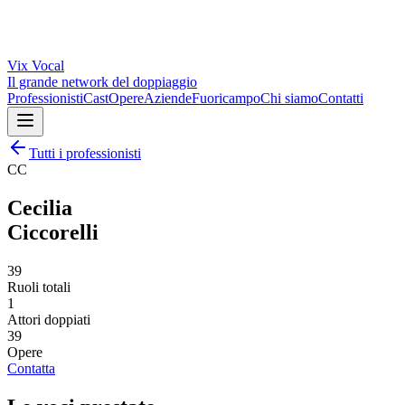
Vix
Vocal
Il grande network del doppiaggio
Professionisti
Cast
Opere
Aziende
Fuoricampo
Chi siamo
Contatti
Tutti i professionisti
CC
Cecilia
Ciccorelli
39
Ruoli totali
1
Attori doppiati
39
Opere
Contatta