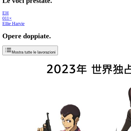
Le voci
prestate
.
EH
01
1
×
Ellie Harvie
Opere
doppiate
.
Mostra tutte le lavorazioni