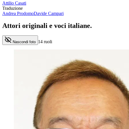
Attilio Casati
Traduzione
Andrea Prodomo
Davide Campari
Attori originali e
voci italiane
.
14
ruoli
Nascondi foto