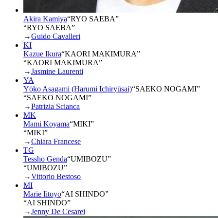
Akira Kamiya
“
RYO SAEBA
”
“RYO SAEBA”
→
Guido Cavalleri
KI
Kazue Ikura
“
KAORI MAKIMURA
”
“KAORI MAKIMURA”
→
Jasmine Laurenti
YA
Yōko Asagami (Harumi Ichiryūsai)
“
SAEKO NOGAMI
”
“SAEKO NOGAMI”
→
Patrizia Scianca
MK
Mami Koyama
“
MIKI
”
“MIKI”
→
Chiara Francese
TG
Tesshō Genda
“
UMIBOZU
”
“UMIBOZU”
→
Vittorio Bestoso
MI
Marie Iitoyo
“
AI SHINDO
”
“AI SHINDO”
→
Jenny De Cesarei