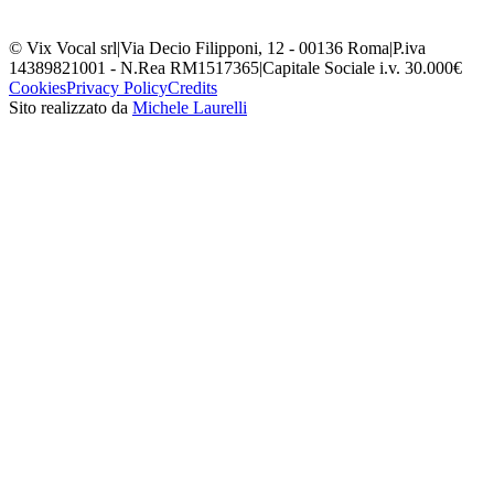
© Vix Vocal srl
|
Via Decio Filipponi, 12 - 00136 Roma
|
P.iva
14389821001 - N.Rea RM1517365
|
Capitale Sociale i.v. 30.000€
Cookies
Privacy Policy
Credits
Sito realizzato da
Michele Laurelli