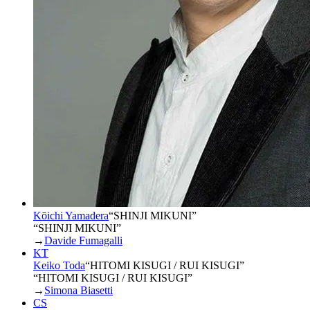
Kōichi Yamadera
“
SHINJI MIKUNI
”
“SHINJI MIKUNI”
→
Davide Fumagalli
KT
Keiko Toda
“
HITOMI KISUGI / RUI KISUGI
”
“HITOMI KISUGI / RUI KISUGI”
→
Simona Biasetti
CS