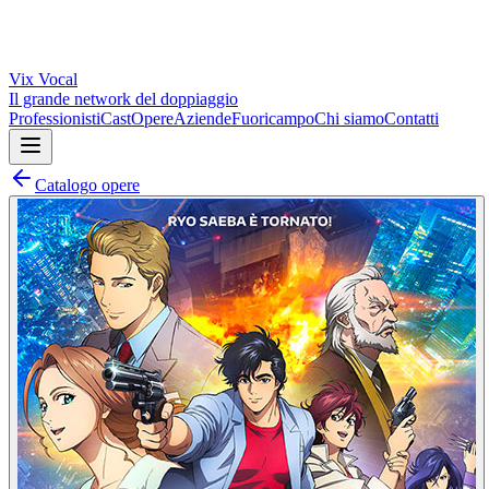
Vix
Vocal
Il grande network del doppiaggio
Professionisti
Cast
Opere
Aziende
Fuoricampo
Chi siamo
Contatti
Catalogo opere