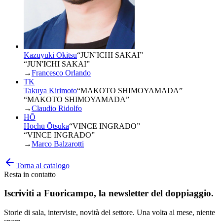
Kazuyuki Okitsu
“
JUN'ICHI SAKAI
”
“JUN'ICHI SAKAI”
→
Francesco Orlando
TK
Takuya Kirimoto
“
MAKOTO SHIMOYAMADA
”
“MAKOTO SHIMOYAMADA”
→
Claudio Ridolfo
HŌ
Hōchū Ōtsuka
“
VINCE INGRADO
”
“VINCE INGRADO”
→
Marco Balzarotti
Torna al catalogo
Resta in contatto
Iscriviti a
Fuoricampo
, la newsletter del doppiaggio.
Storie di sala, interviste, novità del settore. Una volta al mese, niente