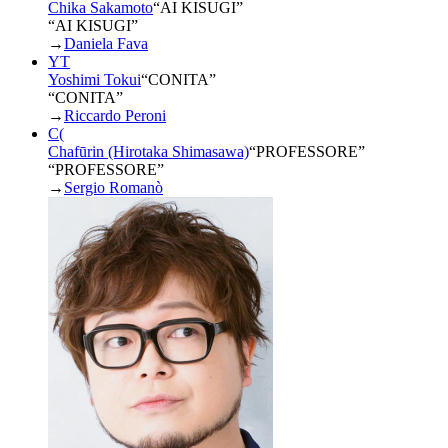
Chika Sakamoto
“
AI KISUGI
”
“AI KISUGI”
→
Daniela Fava
YT
Yoshimi Tokui
“
CONITA
”
“CONITA”
→
Riccardo Peroni
C(
Chafūrin (Hirotaka Shimasawa)
“
PROFESSORE
”
“PROFESSORE”
→
Sergio Romanò