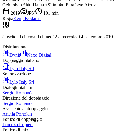
Gekijōban Shitī Hantā <Shinjuku Puraibēto Aizu>
2019
JPN
101
min
Regia
Kenji Kodama
è uscito al cinema da lunedì 2 a mercoledì 4 settembre 2019
Distribuzione
Dynit
Nexo Digital
Doppiaggio italiano
Lylo Italy Srl
Sonorizzazione
Lylo Italy Srl
Dialoghi italiani
Sergio Romanò
Direzione del doppiaggio
Sergio Romanò
Assistente al doppiaggio
Ariella Portolan
Fonico di doppiaggio
Lorenzo Lupieri
Fonico di mix