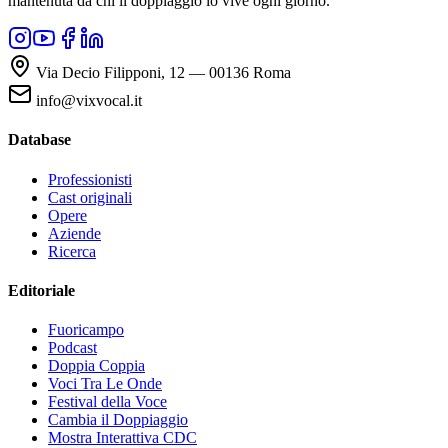
mantenuta da chi il doppiaggio lo vive ogni giorno.
Via Decio Filipponi, 12 — 00136 Roma
info@vixvocal.it
Database
Professionisti
Cast originali
Opere
Aziende
Ricerca
Editoriale
Fuoricampo
Podcast
Doppia Coppia
Voci Tra Le Onde
Festival della Voce
Cambia il Doppiaggio
Mostra Interattiva CDC