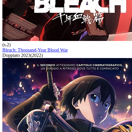
(s.2)
Bleach: Thousand-Year Blood War
Doppiato
2023
(
2022
)