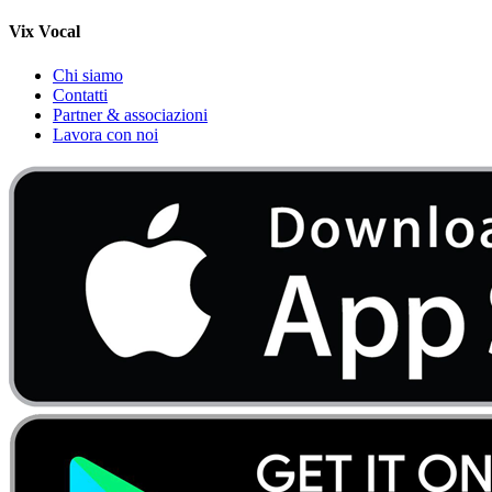
Vix Vocal
Chi siamo
Contatti
Partner & associazioni
Lavora con noi