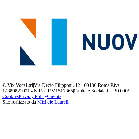
© Vix Vocal srl
|
Via Decio Filipponi, 12 - 00136 Roma
|
P.iva
14389821001 - N.Rea RM1517365
|
Capitale Sociale i.v. 30.000€
Cookies
Privacy Policy
Credits
Sito realizzato da
Michele Laurelli