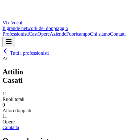
Vix
Vocal
Il grande network del doppiaggio
Professionisti
Cast
Opere
Aziende
Fuoricampo
Chi siamo
Contatti
Tutti i professionisti
AC
Attilio
Casati
11
Ruoli totali
0
Attori doppiati
11
Opere
Contatta