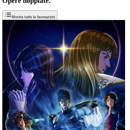
Opere
doppiate
.
Mostra tutte le lavorazioni