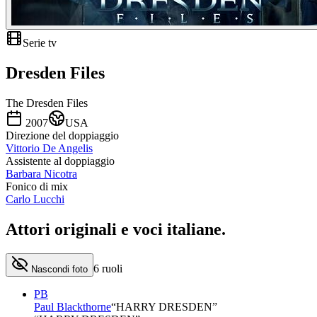
Serie tv
Dresden Files
The Dresden Files
2007
USA
Direzione del doppiaggio
Vittorio De Angelis
Assistente al doppiaggio
Barbara Nicotra
Fonico di mix
Carlo Lucchi
Attori originali e
voci italiane
.
6
ruoli
Nascondi foto
PB
Paul Blackthorne
“
HARRY DRESDEN
”