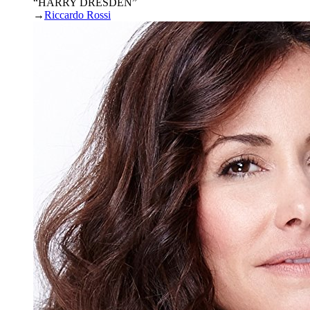
“HARRY DRESDEN”
→
Riccardo Rossi