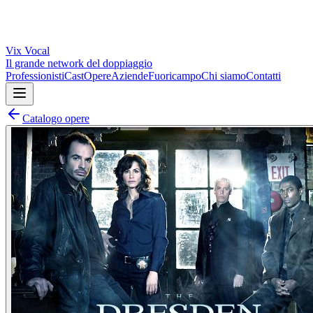
Vix
Vocal
Il grande network del doppiaggio
Professionisti
Cast
Opere
Aziende
Fuoricampo
Chi siamo
Contatti
Catalogo opere