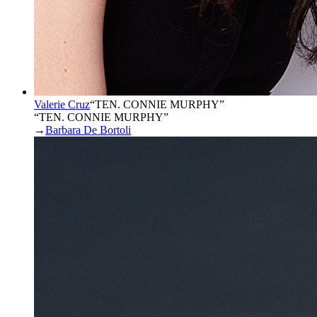
Valerie Cruz
“
TEN. CONNIE MURPHY
”
“TEN. CONNIE MURPHY”
→
Barbara De Bortoli