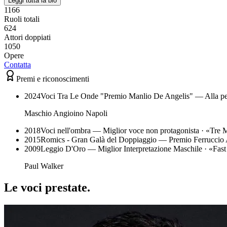
Leggi tutta la bio
1166
Ruoli totali
624
Attori doppiati
1050
Opere
Contatta
Premi e riconoscimenti
2024
Voci Tra Le Onde "Premio Manlio De Angelis" — Alla pe
Maschio Angioino Napoli
2018
Voci nell'ombra — Miglior voce non protagonista
· «
Tre M
2015
Romics - Gran Galà del Doppiaggio — Premio Ferruccio
2009
Leggio D'Oro — Miglior Interpretazione Maschile
· «
Fast
Paul Walker
Le voci
prestate
.