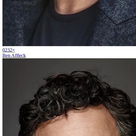
02
32
×
Ben Affleck