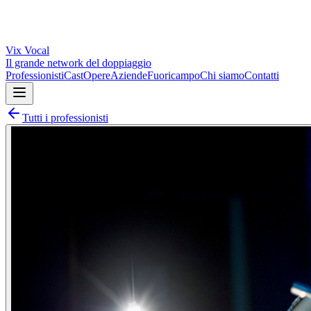
Vix
Vocal
Il grande network del doppiaggio
Professionisti
Cast
Opere
Aziende
Fuoricampo
Chi siamo
Contatti
Tutti i professionisti