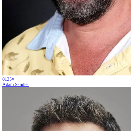
01
35
×
Adam Sandler