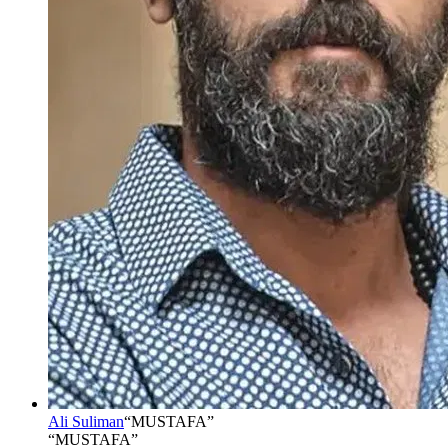
Ali Suliman
“
MUSTAFA
”
“MUSTAFA”