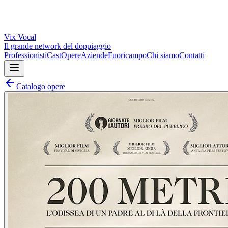
Vix
Vocal
Il grande network del doppiaggio
Professionisti
Cast
Opere
Aziende
Fuoricampo
Chi siamo
Contatti
Catalogo opere