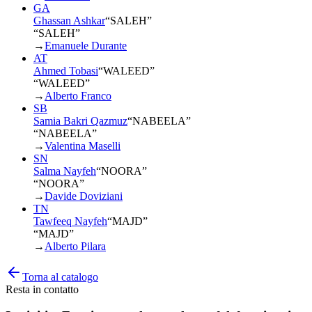
GA
Ghassan Ashkar
“
SALEH
”
“SALEH”
→
Emanuele Durante
AT
Ahmed Tobasi
“
WALEED
”
“WALEED”
→
Alberto Franco
SB
Samia Bakri Qazmuz
“
NABEELA
”
“NABEELA”
→
Valentina Maselli
SN
Salma Nayfeh
“
NOORA
”
“NOORA”
→
Davide Doviziani
TN
Tawfeeq Nayfeh
“
MAJD
”
“MAJD”
→
Alberto Pilara
Torna al catalogo
Resta in contatto