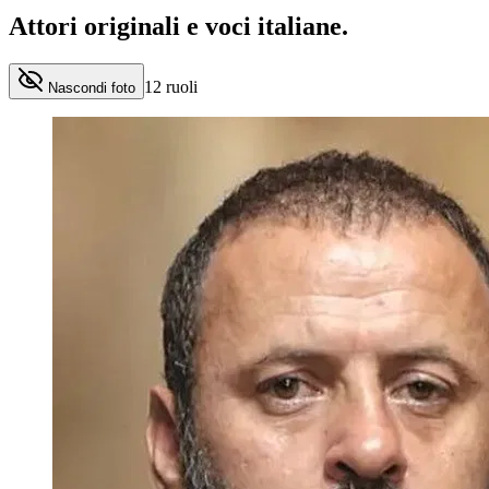
Attori originali e
voci italiane
.
12
ruoli
Nascondi foto