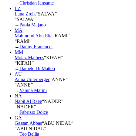
→
Christian Iansante
LZ
Lana Zreik
“
SALWA
”
“SALWA”
→
Paola Majano
MA
Mahmoud Abu Eita
“
RAMI
”
“RAMI”
→
Danny Francucci
MM
Motaz Malhees
“
KIFAH
”
“KIFAH”
→
Daniele Di Matteo
AU
Anna Unterberger
“
ANNE
”
“ANNE”
→
Vanina Marini
NA
Nabil Al Raee
“
NADER
”
“NADER”
→
Fabrizio Dolce
GA
Gassan Abbas
“
ABU NIDAL
”
“ABU NIDAL”
→
Teo Bellia