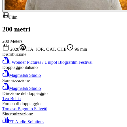
Film
200 metri
200 Meters
2020
ITA, JOR, QAT, CHE
96
min
Distribuzione
I Wonder Pictures / Unipol Biografilm Festival
Doppiaggio italiano
Magmalab Studio
Sonorizzazione
Magmalab Studio
Direzione del doppiaggio
Teo Bellia
Fonico di doppiaggio
Tomaso Bagnulo Salvetti
Sincronizzazione
2T Audio Solutions