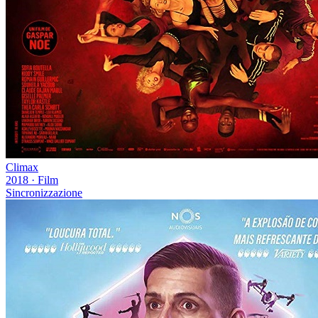
Climax
2018
·
Film
Sincronizzazione