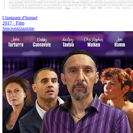
I fantasmi d'Ismael
2017
·
Film
Sincronizzazione