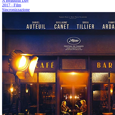
A Beautiful Day
2017
·
Film
Sincronizzazione