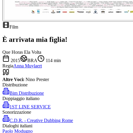
Film
È arrivata mia figlia!
Que Horas Ela Volta
2015
BRA
114
min
Regia
Anna Muylaert
Altre Voci:
Nino Prester
Distribuzione
Bim Distribuzione
Doppiaggio italiano
1ST LINE SERVICE
Sonorizzazione
C.D.R. - Creative Dubbing Rome
Dialoghi italiani
Paolo Modugno