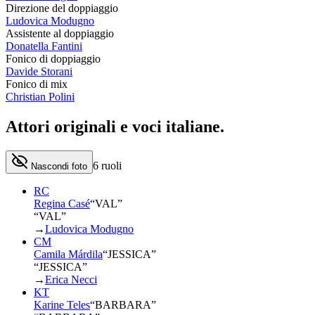
Direzione del doppiaggio
Ludovica Modugno
Assistente al doppiaggio
Donatella Fantini
Fonico di doppiaggio
Davide Storani
Fonico di mix
Christian Polini
Attori originali e
voci italiane
.
6
ruoli
Nascondi foto
RC
Regina Casé
“
VAL
”
“VAL”
→
Ludovica Modugno
CM
Camila Márdila
“
JESSICA
”
“JESSICA”
→
Erica Necci
KT
Karine Teles
“
BARBARA
”