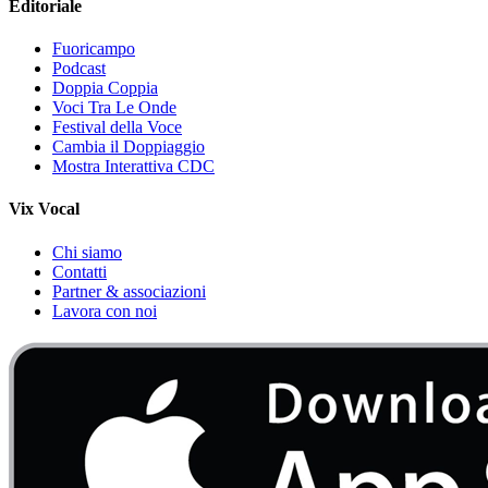
Editoriale
Fuoricampo
Podcast
Doppia Coppia
Voci Tra Le Onde
Festival della Voce
Cambia il Doppiaggio
Mostra Interattiva CDC
Vix Vocal
Chi siamo
Contatti
Partner & associazioni
Lavora con noi