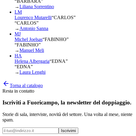
“BARBARA”
→
Liliana Sorrentino
LM
Lourenço Mutarelli
“
CARLOS
”
“CARLOS”
→
Antonio Sanna
MJ
Michel Joelsas
“
FABINHO
”
“FABINHO”
→
Manuel Meli
HA
Helena Albergaria
“
EDNA
”
“EDNA”
→
Laura Lenghi
Torna al catalogo
Resta in contatto
Iscriviti a
Fuoricampo
, la newsletter del doppiaggio.
Storie di sala, interviste, novità del settore. Una volta al mese, niente
spam.
Iscrivimi