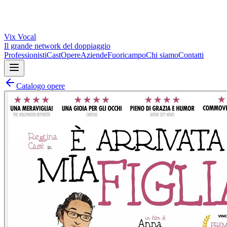
Vix
Vocal
Il grande network del doppiaggio
Professionisti
Cast
Opere
Aziende
Fuoricampo
Chi siamo
Contatti
Catalogo opere