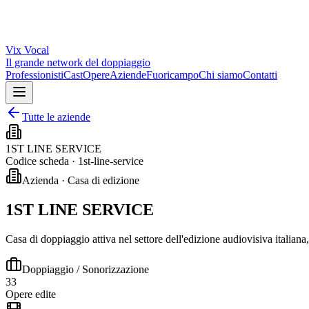
Vix
Vocal
Il grande network del doppiaggio
Professionisti
Cast
Opere
Aziende
Fuoricampo
Chi siamo
Contatti
Tutte le aziende
1ST LINE SERVICE
Codice scheda ·
1st-line-service
Azienda · Casa di edizione
1ST LINE SERVICE
Casa di doppiaggio attiva nel settore dell'edizione audiovisiva italiana
Doppiaggio / Sonorizzazione
33
Opere edite