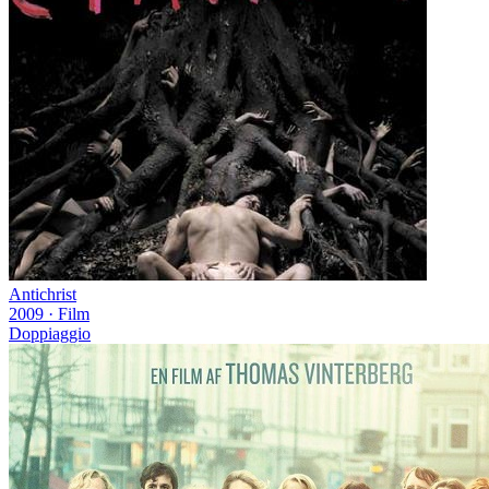
Antichrist
2009
·
Film
Doppiaggio