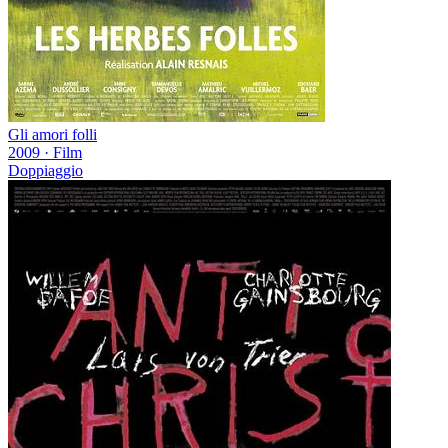
Gli amori folli
2009
·
Film
Doppiaggio