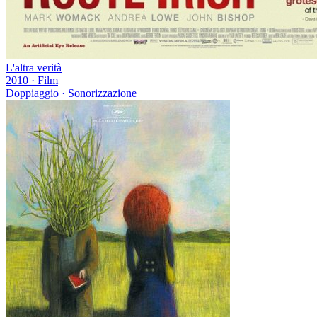
L'altra verità
2010
·
Film
Doppiaggio · Sonorizzazione