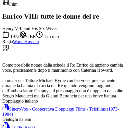
Film
Enrico VIII: tutte le donne del re
Henry VIII and His Six Wives
1972
GBR
125
min
Regia
Waris Hussein
Come possibile notare dalla scheda il Re Enrico da anziano cambia
voce, precisamente dopo il matrimonio con Caterina Howard.
in una scena l'attore Michael Byrne cambia voce, precisamente
durante la battuta di caccia del Re quando vengono raggiunti
dall'ambasciatore Chapuys, il personaggio non è doppiato dal solito
Sergio Matteucci ma da Gianni Bertoncin per una breve battuta.
Doppiaggio italiano
SincroVox - Cooperativa Doppiaggi Films - Telefilms (1973-
1984)
Dialoghi italiani
Claudio Razzi