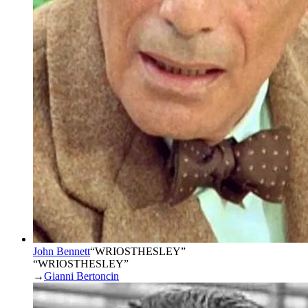
John Bennett
“
WRIOSTHESLEY
”
“WRIOSTHESLEY”
→
Gianni Bertoncin