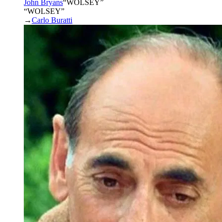
John Bryans
“
WOLSEY
”
“WOLSEY”
→
Carlo Buratti