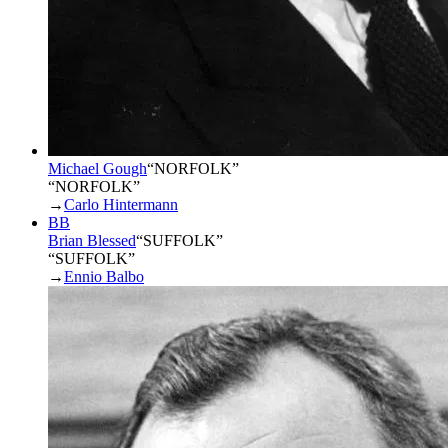
Michael Gough
“
NORFOLK
”
“NORFOLK”
→
Carlo Hintermann
BB
Brian Blessed
“
SUFFOLK
”
“SUFFOLK”
→
Ennio Balbo