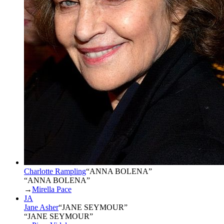
Charlotte Rampling
“
ANNA BOLENA
”
“ANNA BOLENA”
→
Mirella Pace
JA
Jane Asher
“
JANE SEYMOUR
”
“JANE SEYMOUR”