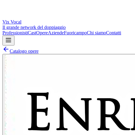
Vix
Vocal
Il grande network del doppiaggio
Professionisti
Cast
Opere
Aziende
Fuoricampo
Chi siamo
Contatti
Catalogo opere