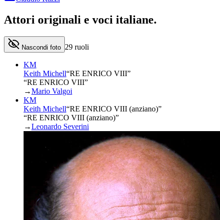
Attori originali e
voci italiane
.
29
ruoli
Nascondi foto
KM
Keith Michell
“
RE ENRICO VIII
”
“RE ENRICO VIII”
→
Mario Valgoi
KM
Keith Michell
“
RE ENRICO VIII (anziano)
”
“RE ENRICO VIII (anziano)”
→
Leonardo Severini