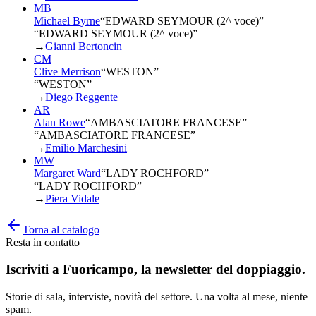
MB
Michael Byrne
“
EDWARD SEYMOUR (2^ voce)
”
“EDWARD SEYMOUR (2^ voce)”
→
Gianni Bertoncin
CM
Clive Merrison
“
WESTON
”
“WESTON”
→
Diego Reggente
AR
Alan Rowe
“
AMBASCIATORE FRANCESE
”
“AMBASCIATORE FRANCESE”
→
Emilio Marchesini
MW
Margaret Ward
“
LADY ROCHFORD
”
“LADY ROCHFORD”
→
Piera Vidale
Torna al catalogo
Resta in contatto
Iscriviti a
Fuoricampo
, la newsletter del doppiaggio.
Storie di sala, interviste, novità del settore. Una volta al mese, niente
spam.