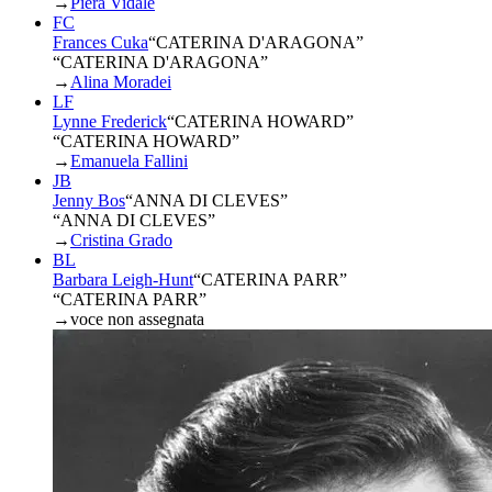
→
Piera Vidale
FC
Frances Cuka
“
CATERINA D'ARAGONA
”
“CATERINA D'ARAGONA”
→
Alina Moradei
LF
Lynne Frederick
“
CATERINA HOWARD
”
“CATERINA HOWARD”
→
Emanuela Fallini
JB
Jenny Bos
“
ANNA DI CLEVES
”
“ANNA DI CLEVES”
→
Cristina Grado
BL
Barbara Leigh-Hunt
“
CATERINA PARR
”
“CATERINA PARR”
→
voce non assegnata