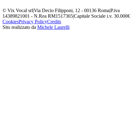
© Vix Vocal srl
|
Via Decio Filipponi, 12 - 00136 Roma
|
P.iva
14389821001 - N.Rea RM1517365
|
Capitale Sociale i.v. 30.000€
Cookies
Privacy Policy
Credits
Sito realizzato da
Michele Laurelli