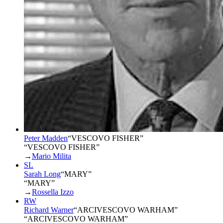
Peter Madden
“
VESCOVO FISHER
”
“VESCOVO FISHER”
→
Mario Milita
SL
Sarah Long
“
MARY
”
“MARY”
→
Rossella Izzo
RW
Richard Warner
“
ARCIVESCOVO WARHAM
”
“ARCIVESCOVO WARHAM”