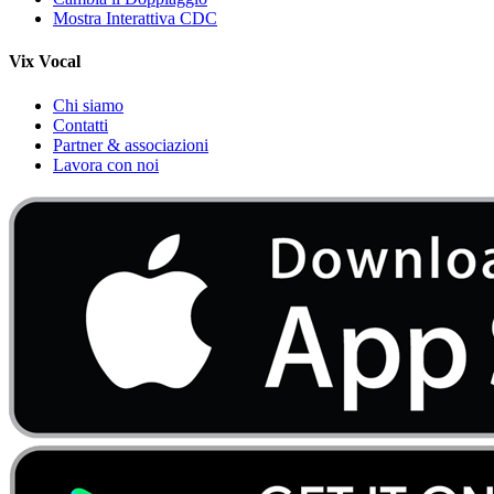
Mostra Interattiva CDC
Vix Vocal
Chi siamo
Contatti
Partner & associazioni
Lavora con noi