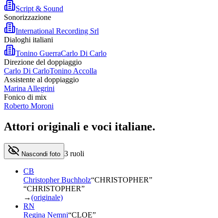
Script & Sound
Sonorizzazione
International Recording Srl
Dialoghi italiani
Tonino Guerra
Carlo Di Carlo
Direzione del doppiaggio
Carlo Di Carlo
Tonino Accolla
Assistente al doppiaggio
Marina Allegrini
Fonico di mix
Roberto Moroni
Attori originali e
voci italiane
.
3
ruoli
Nascondi foto
CB
Christopher Buchholz
“
CHRISTOPHER
”
“CHRISTOPHER”
→
(originale)
RN
Regina Nemni
“
CLOE
”