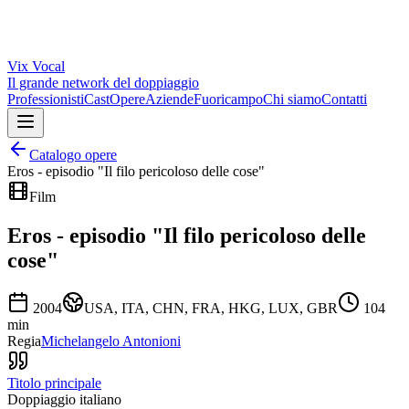
Vix
Vocal
Il grande network del doppiaggio
Professionisti
Cast
Opere
Aziende
Fuoricampo
Chi siamo
Contatti
Catalogo opere
Eros - episodio "Il filo pericoloso delle cose"
Film
Eros - episodio "Il filo pericoloso delle
cose"
2004
USA, ITA, CHN, FRA, HKG, LUX, GBR
104
min
Regia
Michelangelo Antonioni
Titolo principale
Doppiaggio italiano