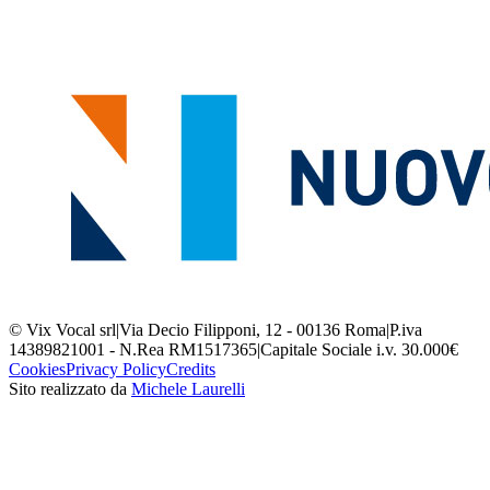
© Vix Vocal srl
|
Via Decio Filipponi, 12 - 00136 Roma
|
P.iva
14389821001 - N.Rea RM1517365
|
Capitale Sociale i.v. 30.000€
Cookies
Privacy Policy
Credits
Sito realizzato da
Michele Laurelli