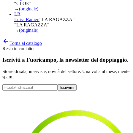
“CLOE”
→
(originale)
LR
Luisa Ranieri
“
LA RAGAZZA
”
“LA RAGAZZA”
→
(originale)
Torna al catalogo
Resta in contatto
Iscriviti a
Fuoricampo
, la newsletter del doppiaggio.
Storie di sala, interviste, novità del settore. Una volta al mese, niente
spam.
Iscrivimi