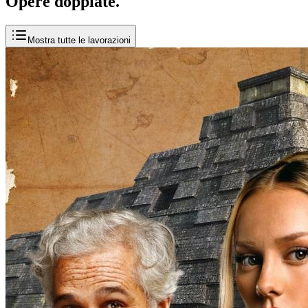
Opere
doppiate
.
Mostra tutte le lavorazioni