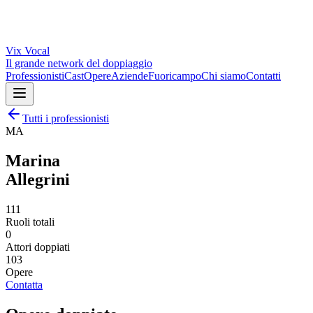
Vix
Vocal
Il grande network del doppiaggio
Professionisti
Cast
Opere
Aziende
Fuoricampo
Chi siamo
Contatti
Tutti i professionisti
MA
Marina
Allegrini
111
Ruoli totali
0
Attori doppiati
103
Opere
Contatta