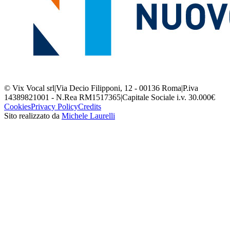
© Vix Vocal srl
|
Via Decio Filipponi, 12 - 00136 Roma
|
P.iva
14389821001 - N.Rea RM1517365
|
Capitale Sociale i.v. 30.000€
Cookies
Privacy Policy
Credits
Sito realizzato da
Michele Laurelli