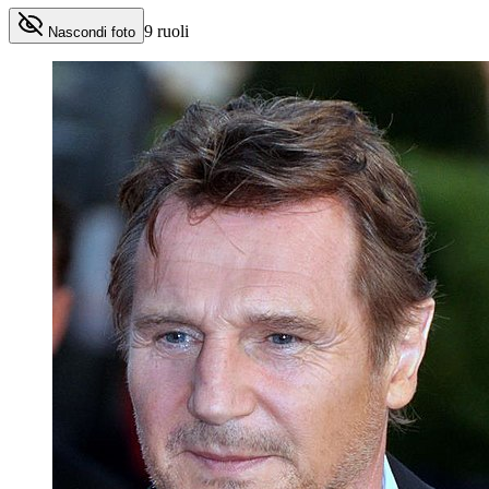
9
ruoli
Nascondi foto