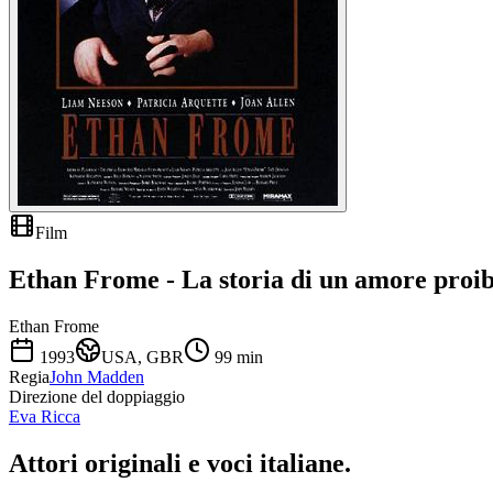
Film
Ethan Frome - La storia di un amore proib
Ethan Frome
1993
USA, GBR
99
min
Regia
John Madden
Direzione del doppiaggio
Eva Ricca
Attori originali e
voci italiane
.