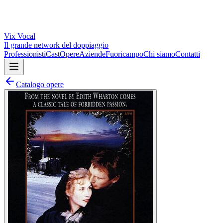
Vix
Vocal
Il grande network del doppiaggio
Professionisti
Cast
Opere
Aziende
Fuoricampo
Chi siamo
Contatti
Catalogo opere