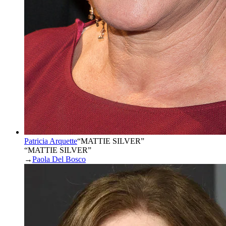
Patricia Arquette
“
MATTIE SILVER
”
“MATTIE SILVER”
→
Paola Del Bosco