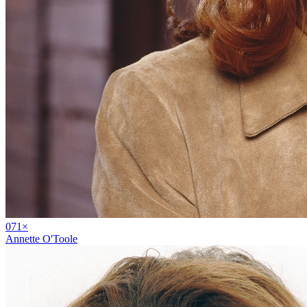
07
1
×
Annette O'Toole