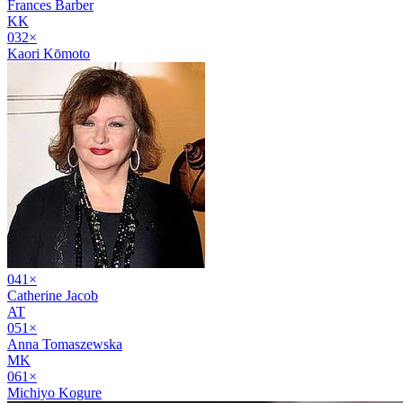
Frances Barber
KK
03
2
×
Kaori Kōmoto
04
1
×
Catherine Jacob
AT
05
1
×
Anna Tomaszewska
MK
06
1
×
Michiyo Kogure