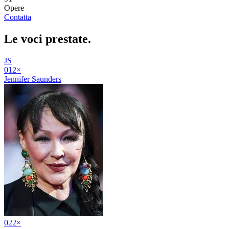
Opere
Contatta
Le voci
prestate
.
JS
01
2
×
Jennifer Saunders
02
2
×