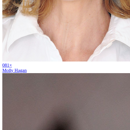
08
1
×
Molly Hagan