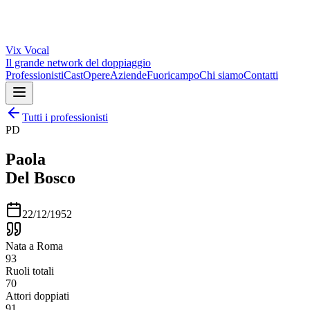
Vix
Vocal
Il grande network del doppiaggio
Professionisti
Cast
Opere
Aziende
Fuoricampo
Chi siamo
Contatti
Tutti i professionisti
PD
Paola
Del Bosco
22/12/1952
Nata a Roma
93
Ruoli totali
70
Attori doppiati
91