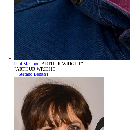
Paul McGann
“
ARTHUR WRIGHT
”
“ARTHUR WRIGHT”
→
Stefano Benassi