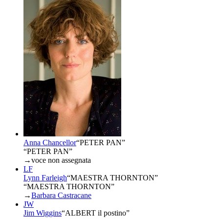
Anna Chancellor
“
PETER PAN
”
“PETER PAN”
→
voce non assegnata
LF
Lynn Farleigh
“
MAESTRA THORNTON
”
“MAESTRA THORNTON”
→
Barbara Castracane
JW
Jim Wiggins
“
ALBERT il postino
”