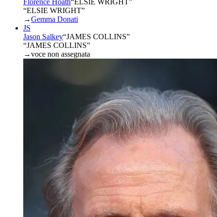
Florence Hoath
“
ELSIE WRIGHT
”
“ELSIE WRIGHT”
→
Gemma Donati
JS
Jason Salkey
“
JAMES COLLINS
”
“JAMES COLLINS”
→
voce non assegnata