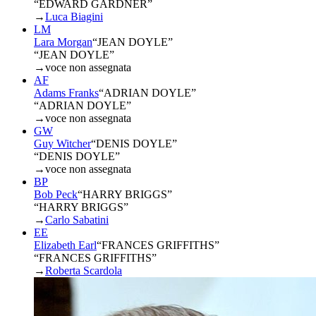
“EDWARD GARDNER”
→
Luca Biagini
LM
Lara Morgan
“
JEAN DOYLE
”
“JEAN DOYLE”
→
voce non assegnata
AF
Adams Franks
“
ADRIAN DOYLE
”
“ADRIAN DOYLE”
→
voce non assegnata
GW
Guy Witcher
“
DENIS DOYLE
”
“DENIS DOYLE”
→
voce non assegnata
BP
Bob Peck
“
HARRY BRIGGS
”
“HARRY BRIGGS”
→
Carlo Sabatini
EE
Elizabeth Earl
“
FRANCES GRIFFITHS
”
“FRANCES GRIFFITHS”
→
Roberta Scardola