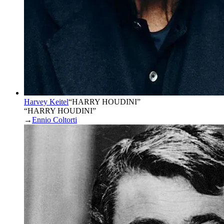
Harvey Keitel
“
HARRY HOUDINI
”
“HARRY HOUDINI”
→
Ennio Coltorti