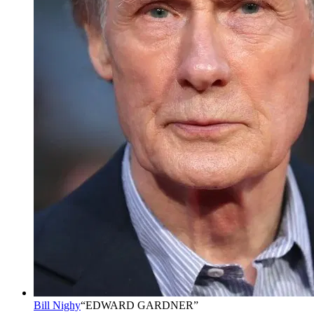
Bill Nighy
“
EDWARD GARDNER
”