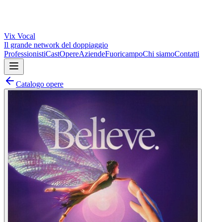
Vix
Vocal
Il grande network del doppiaggio
Professionisti
Cast
Opere
Aziende
Fuoricampo
Chi siamo
Contatti
Catalogo opere