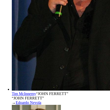
Tim McInnerny
“
JOHN FERRETT
”
“JOHN FERRETT”
→
Edoardo Nevola