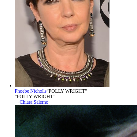
Phoebe Nicholls
“
POLLY WRIGHT
”
“POLLY WRIGHT”
→
Chiara Salerno