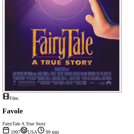
Film
Favole
FairyTale A True Story
1997
USA
99
min