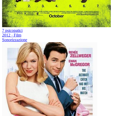
7 psicopatici
2012
·
Film
Sonorizzazione