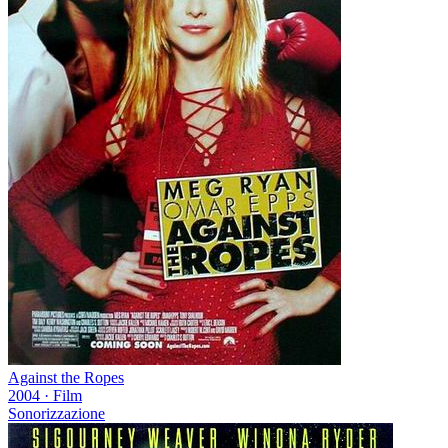
Against the Ropes
2004
·
Film
Sonorizzazione