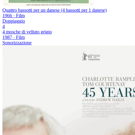
Quattro bassotti per un danese (4 bassotti per 1 danese)
1966
·
Film
Doppiaggio
4
4 mosche di velluto grigio
1987
·
Film
Sonorizzazione