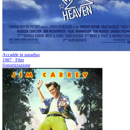
Accadde in paradiso
1987
·
Film
Sonorizzazione