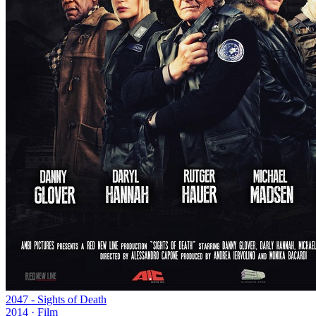
2047 - Sights of Death
2014
·
Film