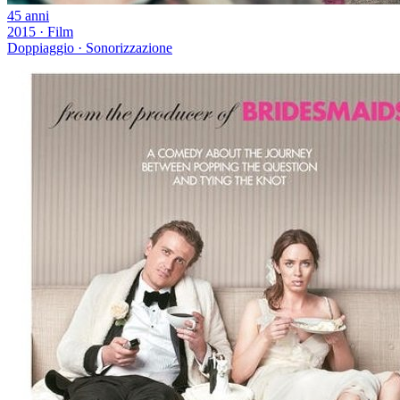
45 anni
2015
·
Film
Doppiaggio · Sonorizzazione