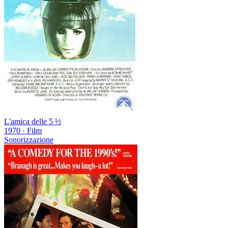
L'amica delle 5 ½
1970
·
Film
Sonorizzazione