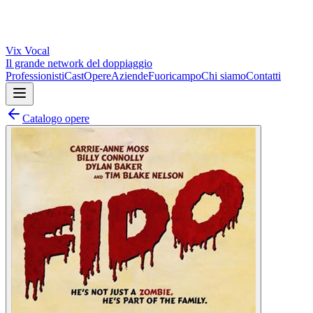
Vix
Vocal
Il grande network del doppiaggio
Professionisti
Cast
Opere
Aziende
Fuoricampo
Chi siamo
Contatti
Catalogo opere