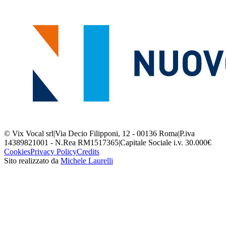
© Vix Vocal srl
|
Via Decio Filipponi, 12 - 00136 Roma
|
P.iva
14389821001 - N.Rea RM1517365
|
Capitale Sociale i.v. 30.000€
Cookies
Privacy Policy
Credits
Sito realizzato da
Michele Laurelli