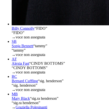
Billy Connolly
“
FIDO
”
“FIDO”
→
voce non assegnata
SB
Sonja Bennett
“
tammy
”
“tammy”
→
voce non assegnata
AF
Alexia Fast
“
CINDY BOTTOMS
”
“CINDY BOTTOMS”
→
voce non assegnata
BC
Bernard Cuffling
“
sig. henderson
”
“sig. henderson”
→
voce non assegnata
MB
Mary Black
“
sig.ra henderson
”
“sig.ra henderson”
→
Graziella Polesinanti