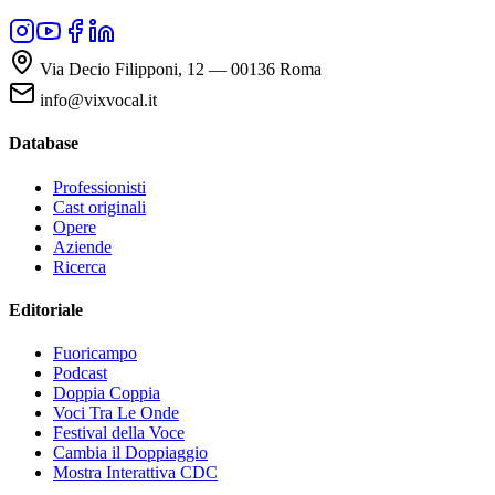
Via Decio Filipponi, 12 — 00136 Roma
info@vixvocal.it
Database
Professionisti
Cast originali
Opere
Aziende
Ricerca
Editoriale
Fuoricampo
Podcast
Doppia Coppia
Voci Tra Le Onde
Festival della Voce
Cambia il Doppiaggio
Mostra Interattiva CDC