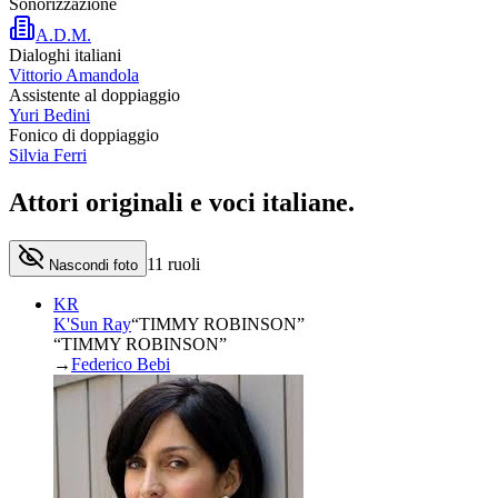
Sonorizzazione
A.D.M.
Dialoghi italiani
Vittorio Amandola
Assistente al doppiaggio
Yuri Bedini
Fonico di doppiaggio
Silvia Ferri
Attori originali e
voci italiane
.
11
ruoli
Nascondi foto
KR
K'Sun Ray
“
TIMMY ROBINSON
”
“TIMMY ROBINSON”
→
Federico Bebi