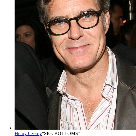
Henry Czerny
“
SIG. BOTTOMS
”