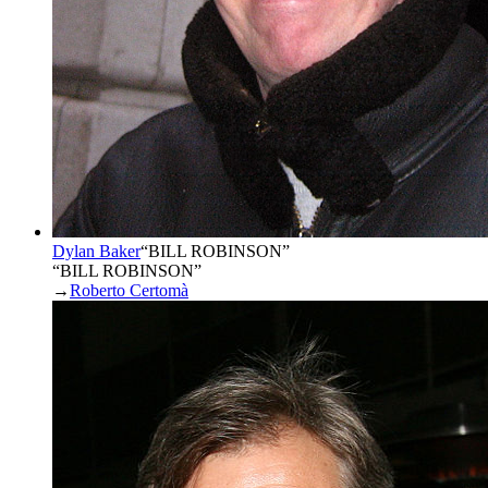
Dylan Baker
“
BILL ROBINSON
”
“BILL ROBINSON”
→
Roberto Certomà