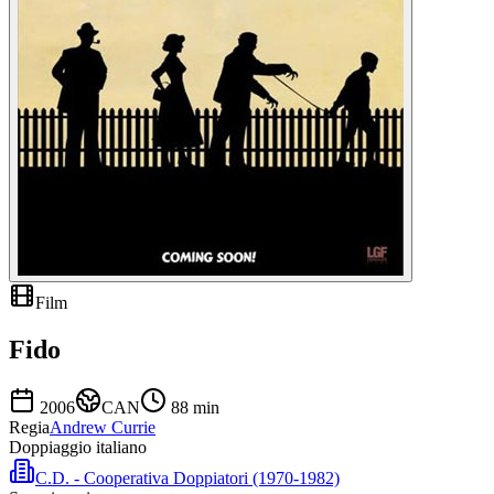
Film
Fido
2006
CAN
88
min
Regia
Andrew Currie
Doppiaggio italiano
C.D. - Cooperativa Doppiatori (1970-1982)