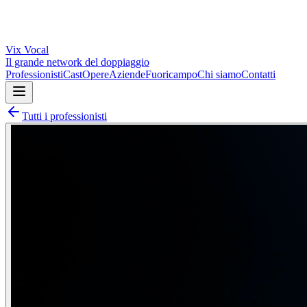
Vix
Vocal
Il grande network del doppiaggio
Professionisti
Cast
Opere
Aziende
Fuoricampo
Chi siamo
Contatti
Tutti i professionisti