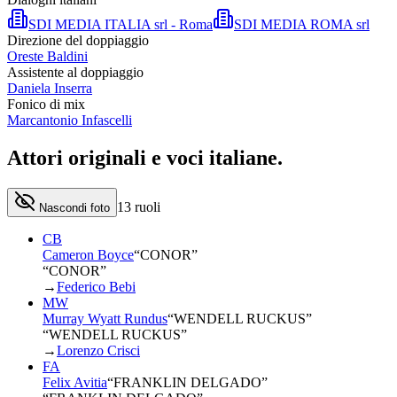
SDI MEDIA ITALIA srl - Roma
SDI MEDIA ROMA srl
Direzione del doppiaggio
Oreste Baldini
Assistente al doppiaggio
Daniela Inserra
Fonico di mix
Marcantonio Infascelli
Attori originali e
voci italiane
.
13
ruoli
Nascondi foto
CB
Cameron Boyce
“
CONOR
”
“CONOR”
→
Federico Bebi
MW
Murray Wyatt Rundus
“
WENDELL RUCKUS
”
“WENDELL RUCKUS”
→
Lorenzo Crisci
FA
Felix Avitia
“
FRANKLIN DELGADO
”