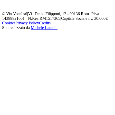
© Vix Vocal srl
|
Via Decio Filipponi, 12 - 00136 Roma
|
P.iva
14389821001 - N.Rea RM1517365
|
Capitale Sociale i.v. 30.000€
Cookies
Privacy Policy
Credits
Sito realizzato da
Michele Laurelli