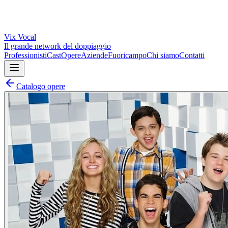
Vix
Vocal
Il grande network del doppiaggio
Professionisti
Cast
Opere
Aziende
Fuoricampo
Chi siamo
Contatti
Catalogo opere