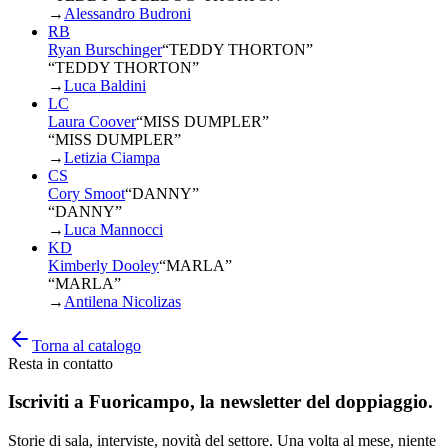
→
Alessandro Budroni
RB
Ryan Burschinger
“
TEDDY THORTON
”
“TEDDY THORTON”
→
Luca Baldini
LC
Laura Coover
“
MISS DUMPLER
”
“MISS DUMPLER”
→
Letizia Ciampa
CS
Cory Smoot
“
DANNY
”
“DANNY”
→
Luca Mannocci
KD
Kimberly Dooley
“
MARLA
”
“MARLA”
→
Antilena Nicolizas
Torna al catalogo
Resta in contatto
Iscriviti a
Fuoricampo
, la newsletter del doppiaggio.
Storie di sala, interviste, novità del settore. Una volta al mese, niente