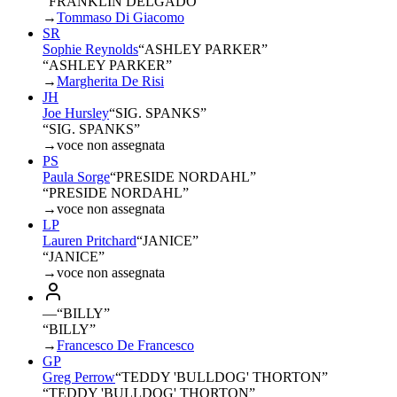
“FRANKLIN DELGADO”
→
Tommaso Di Giacomo
SR
Sophie Reynolds
“
ASHLEY PARKER
”
“ASHLEY PARKER”
→
Margherita De Risi
JH
Joe Hursley
“
SIG. SPANKS
”
“SIG. SPANKS”
→
voce non assegnata
PS
Paula Sorge
“
PRESIDE NORDAHL
”
“PRESIDE NORDAHL”
→
voce non assegnata
LP
Lauren Pritchard
“
JANICE
”
“JANICE”
→
voce non assegnata
—
“
BILLY
”
“BILLY”
→
Francesco De Francesco
GP
Greg Perrow
“
TEDDY 'BULLDOG' THORTON
”
“TEDDY 'BULLDOG' THORTON”