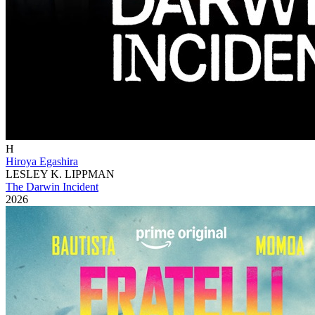
H
Hiroya Egashira
LESLEY K. LIPPMAN
The Darwin Incident
2026