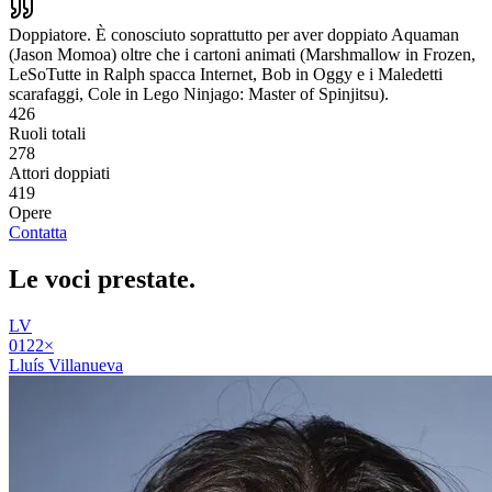
Doppiatore. È conosciuto soprattutto per aver doppiato Aquaman
(Jason Momoa) oltre che i cartoni animati (Marshmallow in Frozen,
LeSoTutte in Ralph spacca Internet, Bob in Oggy e i Maledetti
scarafaggi, Cole in Lego Ninjago: Master of Spinjitsu).
426
Ruoli totali
278
Attori doppiati
419
Opere
Contatta
Le voci
prestate
.
LV
01
22
×
Lluís Villanueva