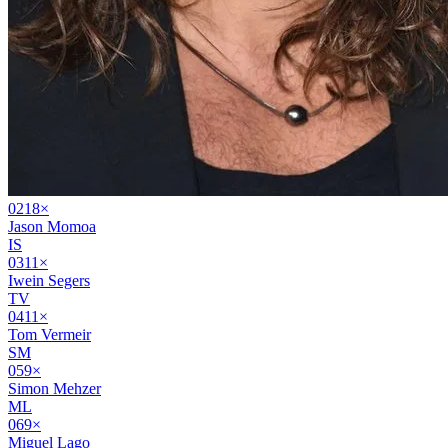
02
18
×
Jason Momoa
IS
03
11
×
Iwein Segers
TV
04
11
×
Tom Vermeir
SM
05
9
×
Simon Mehzer
ML
06
9
×
Miguel Lago