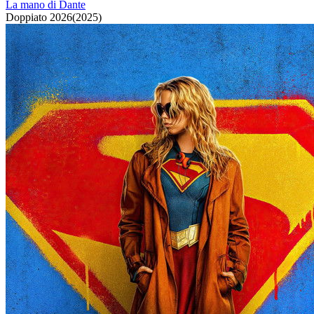
La mano di Dante
Doppiato
2026
(
2025
)