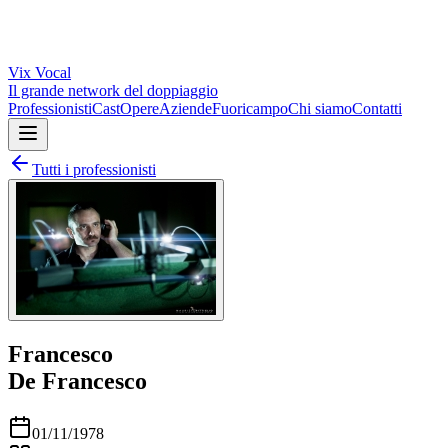
Vix
Vocal
Il grande network del doppiaggio
Professionisti
Cast
Opere
Aziende
Fuoricampo
Chi siamo
Contatti
Tutti i professionisti
Francesco
De Francesco
01/11/1978