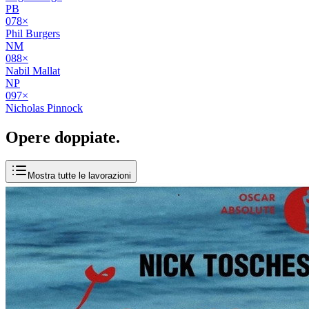
PB
07
8
×
Phil Burgers
NM
08
8
×
Nabil Mallat
NP
09
7
×
Nicholas Pinnock
Opere
doppiate
.
Mostra tutte le lavorazioni