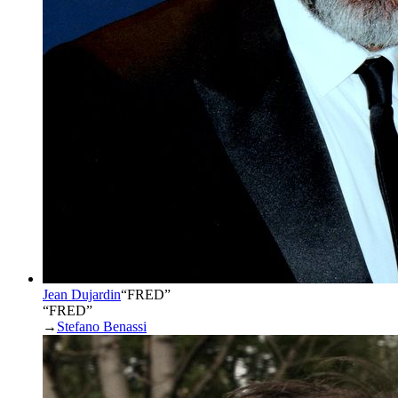
Jean Dujardin
“
FRED
”
“FRED”
→
Stefano Benassi