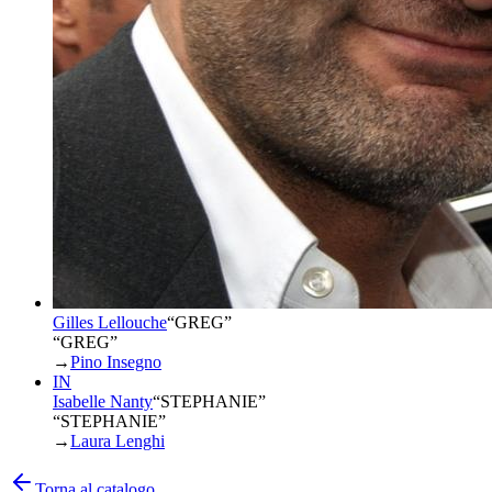
Gilles Lellouche
“
GREG
”
“GREG”
→
Pino Insegno
IN
Isabelle Nanty
“
STEPHANIE
”
“STEPHANIE”
→
Laura Lenghi
Torna al catalogo