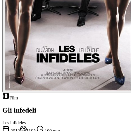
Film
Gli infedeli
Les infidèles
2012
USA
100
min