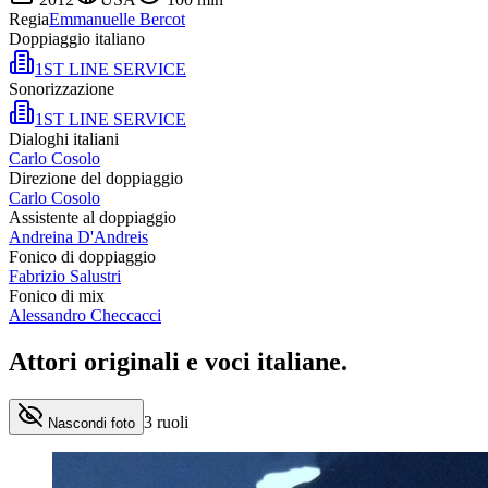
Regia
Emmanuelle Bercot
Doppiaggio italiano
1ST LINE SERVICE
Sonorizzazione
1ST LINE SERVICE
Dialoghi italiani
Carlo Cosolo
Direzione del doppiaggio
Carlo Cosolo
Assistente al doppiaggio
Andreina D'Andreis
Fonico di doppiaggio
Fabrizio Salustri
Fonico di mix
Alessandro Checcacci
Attori originali e
voci italiane
.
3
ruoli
Nascondi foto