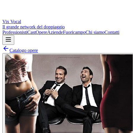
Vix
Vocal
Il grande network del doppiaggio
Professionisti
Cast
Opere
Aziende
Fuoricampo
Chi siamo
Contatti
Catalogo opere