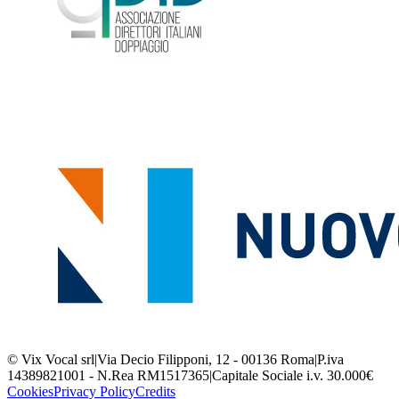
© Vix Vocal srl
|
Via Decio Filipponi, 12 - 00136 Roma
|
P.iva
14389821001 - N.Rea RM1517365
|
Capitale Sociale i.v. 30.000€
Cookies
Privacy Policy
Credits