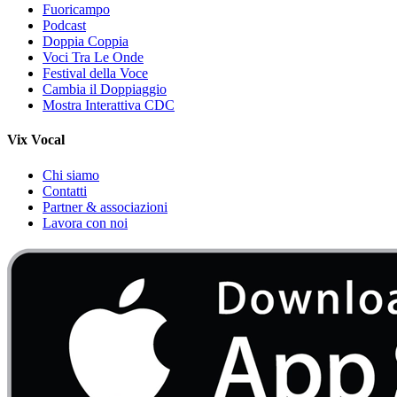
Fuoricampo
Podcast
Doppia Coppia
Voci Tra Le Onde
Festival della Voce
Cambia il Doppiaggio
Mostra Interattiva CDC
Vix Vocal
Chi siamo
Contatti
Partner & associazioni
Lavora con noi