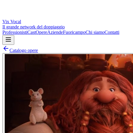
Vix
Vocal
Il grande network del doppiaggio
Professionisti
Cast
Opere
Aziende
Fuoricampo
Chi siamo
Contatti
Catalogo opere