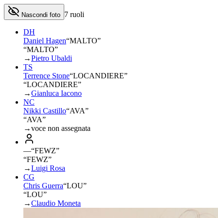
7
ruoli
Nascondi foto
DH
Daniel Hagen
“
MALTO
”
“MALTO”
→
Pietro Ubaldi
TS
Terrence Stone
“
LOCANDIERE
”
“LOCANDIERE”
→
Gianluca Iacono
NC
Nikki Castillo
“
AVA
”
“AVA”
→
voce non assegnata
—
“
FEWZ
”
“FEWZ”
→
Luigi Rosa
CG
Chris Guerra
“
LOU
”
“LOU”
→
Claudio Moneta