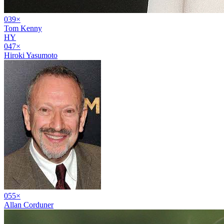
03
9
×
Tom Kenny
HY
04
7
×
Hiroki Yasumoto
05
5
×
Allan Corduner