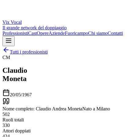
Vix
Vocal
Il grande network del doppiaggio
Professionisti
Cast
Opere
Aziende
Fuoricampo
Chi siamo
Contatti
Tutti i professionisti
CM
Claudio
Moneta
20/05/1967
Nome completo: Claudio Andrea MonetaNato a Milano
502
Ruoli totali
330
Attori doppiati
424