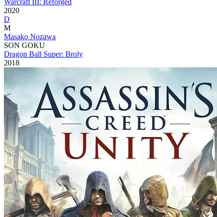
Warcraft III: Reforged
2020
D
M
Masako Nozawa
SON GOKU
Dragon Ball Super: Broly
2018