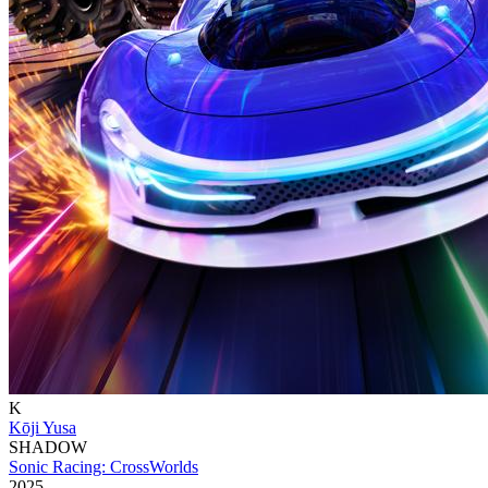
K
Kōji Yusa
SHADOW
Sonic Racing: CrossWorlds
2025