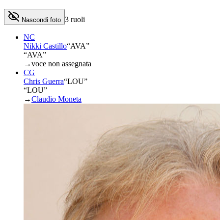
3
ruoli
Nascondi foto
NC
Nikki Castillo
“
AVA
”
“AVA”
→
voce non assegnata
CG
Chris Guerra
“
LOU
”
“LOU”
→
Claudio Moneta