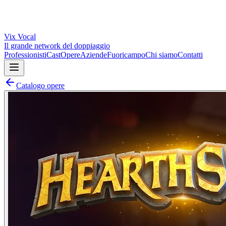
Vix
Vocal
Il grande network del doppiaggio
Professionisti
Cast
Opere
Aziende
Fuoricampo
Chi siamo
Contatti
Catalogo opere