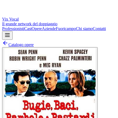
Vix
Vocal
Il grande network del doppiaggio
Professionisti
Cast
Opere
Aziende
Fuoricampo
Chi siamo
Contatti
Catalogo opere