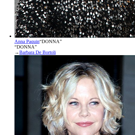
Anna Paquin
“
DONNA
”
“DONNA”
→
Barbara De Bortoli