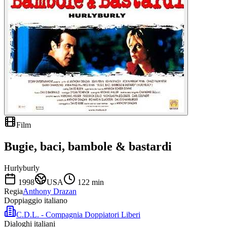
Film
Bugie, baci, bambole & bastardi
Hurlyburly
1998
USA
122
min
Regia
Anthony Drazan
Doppiaggio italiano
C.D.L. - Compagnia Doppiatori Liberi
Dialoghi italiani