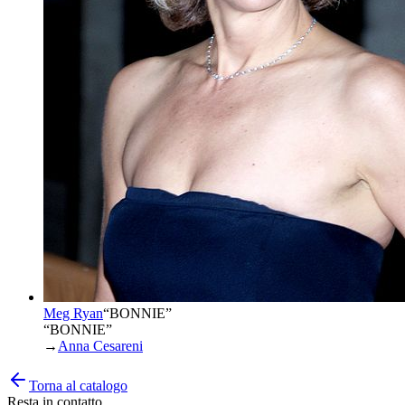
Meg Ryan
“
BONNIE
”
“BONNIE”
→
Anna Cesareni
Torna al catalogo
Resta in contatto