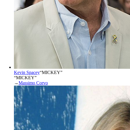
Kevin Spacey
“
MICKEY
”
“MICKEY”
→
Massimo Corvo