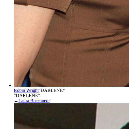
Robin Wright
“
DARLENE
”
“DARLENE”
→
Laura Boccanera