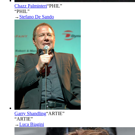
Chazz Palminteri
“
PHIL
”
“PHIL”
→
Stefano De Sando
Garry Shandling
“
ARTIE
”
“ARTIE”
→
Luca Biagini