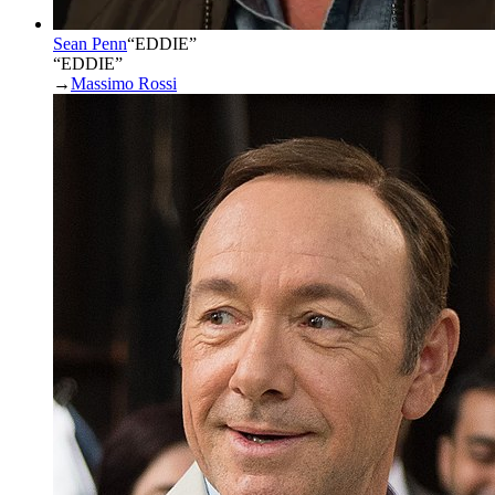
Sean Penn
“
EDDIE
”
“EDDIE”
→
Massimo Rossi