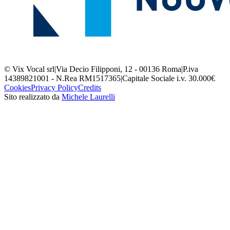
© Vix Vocal srl
|
Via Decio Filipponi, 12 - 00136 Roma
|
P.iva
14389821001 - N.Rea RM1517365
|
Capitale Sociale i.v. 30.000€
Cookies
Privacy Policy
Credits
Sito realizzato da
Michele Laurelli