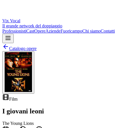
Vix
Vocal
Il grande network del doppiaggio
Professionisti
Cast
Opere
Aziende
Fuoricampo
Chi siamo
Contatti
Catalogo opere
Film
I giovani leoni
The Young Lions