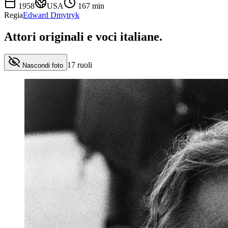
1958
USA
167
min
Regia
Edward Dmytryk
Attori originali e
voci italiane
.
17
ruoli
Nascondi foto