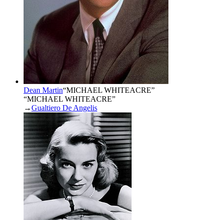
Dean Martin
“
MICHAEL WHITEACRE
”
“MICHAEL WHITEACRE”
→
Gualtiero De Angelis