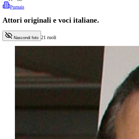
Pumais
Attori originali e
voci italiane
.
21
ruoli
Nascondi foto