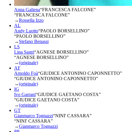
Anna Galiena
“
FRANCESCA FALCONE
”
“FRANCESCA FALCONE”
→
Rossella Izzo
AL
Andy Luotto
“
PAOLO BORSELLINO
”
“PAOLO BORSELLINO”
→
Stefano Benassi
LS
Lina Sastri
“
AGNESE BORSELLINO
”
“AGNESE BORSELLINO”
→
(originale)
AF
Arnoldo Foà
“
GIUDICE ANTONINO CAPONNETTO
”
“GIUDICE ANTONINO CAPONNETTO”
→
(originale)
IG
Ivo Garrani
“
GIUDICE GAETANO COSTA
”
“GIUDICE GAETANO COSTA”
→
(originale)
GT
Gianmarco Tognazzi
“
NINI' CASSARA
”
“NINI' CASSARA”
→
Gianmarco Tognazzi
PP