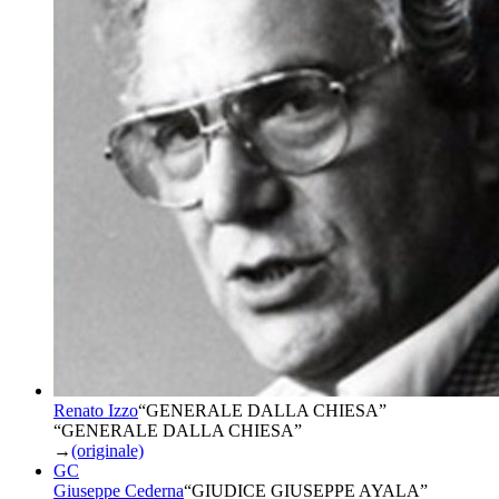
Renato Izzo
“
GENERALE DALLA CHIESA
”
“GENERALE DALLA CHIESA”
→
(originale)
GC
Giuseppe Cederna
“
GIUDICE GIUSEPPE AYALA
”