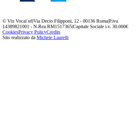
© Vix Vocal srl
|
Via Decio Filipponi, 12 - 00136 Roma
|
P.iva
14389821001 - N.Rea RM1517365
|
Capitale Sociale i.v. 30.000€
Cookies
Privacy Policy
Credits
Sito realizzato da
Michele Laurelli