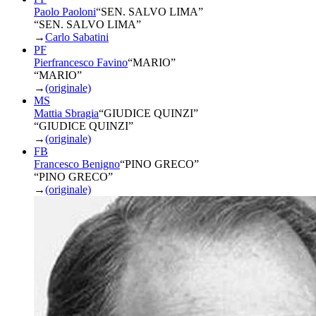
Paolo Paoloni
“
SEN. SALVO LIMA
”
“SEN. SALVO LIMA”
→
Carlo Sabatini
PF
Pierfrancesco Favino
“
MARIO
”
“MARIO”
→
(originale)
MS
Mattia Sbragia
“
GIUDICE QUINZI
”
“GIUDICE QUINZI”
→
(originale)
FB
Francesco Benigno
“
PINO GRECO
”
“PINO GRECO”
→
(originale)