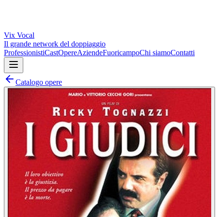
Vix
Vocal
Il grande network del doppiaggio
Professionisti
Cast
Opere
Aziende
Fuoricampo
Chi siamo
Contatti
Catalogo opere