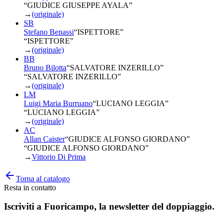
“GIUDICE GIUSEPPE AYALA”
→
(originale)
SB
Stefano Benassi
“
ISPETTORE
”
“ISPETTORE”
→
(originale)
BB
Bruno Bilotta
“
SALVATORE INZERILLO
”
“SALVATORE INZERILLO”
→
(originale)
LM
Luigi Maria Burruano
“
LUCIANO LEGGIA
”
“LUCIANO LEGGIA”
→
(originale)
AC
Allan Caister
“
GIUDICE ALFONSO GIORDANO
”
“GIUDICE ALFONSO GIORDANO”
→
Vittorio Di Prima
Torna al catalogo
Resta in contatto
Iscriviti a
Fuoricampo
, la newsletter del doppiaggio.