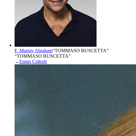
F. Murray Abraham
“
TOMMASO BUSCETTA
”
“TOMMASO BUSCETTA”
→
Ennio Coltorti