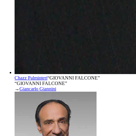
Chazz Palminteri
“
GIOVANNI FALCONE
”
“GIOVANNI FALCONE”
→
Giancarlo Giannini