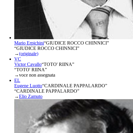
Mario Erpichini
“
GIUDICE ROCCO CHINNICI
”
“GIUDICE ROCCO CHINNICI”
→
(originale)
VC
Victor Cavallo
“
TOTO' RIINA
”
“TOTO' RIINA”
→
voce non assegnata
EL
Eugene Luotto
“
CARDINALE PAPPALARDO
”
“CARDINALE PAPPALARDO”
→
Elio Zamuto