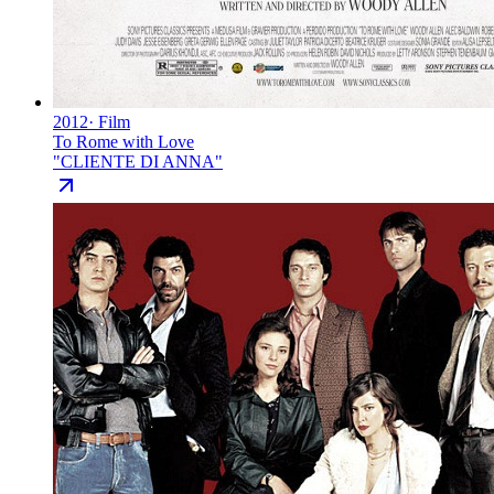
2012
·
Film
To Rome with Love
"
CLIENTE DI ANNA
"