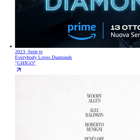
2023
·
Serie tv
Everybody Loves Diamonds
"
GHIGO
"