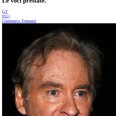
Le voci
prestate
.
GT
01
1
×
Gianmarco Tognazzi