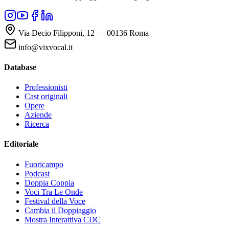
Via Decio Filipponi, 12 — 00136 Roma
info@vixvocal.it
Database
Professionisti
Cast originali
Opere
Aziende
Ricerca
Editoriale
Fuoricampo
Podcast
Doppia Coppia
Voci Tra Le Onde
Festival della Voce
Cambia il Doppiaggio
Mostra Interattiva CDC