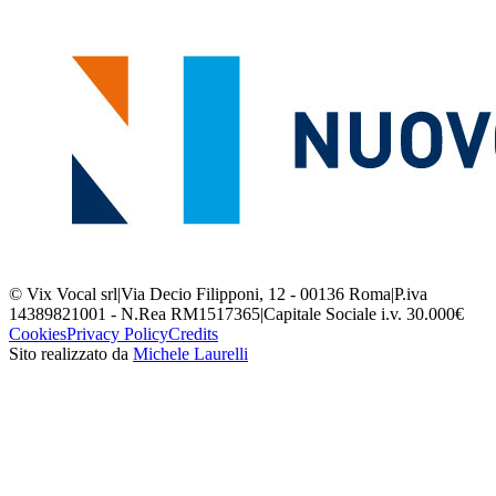
© Vix Vocal srl
|
Via Decio Filipponi, 12 - 00136 Roma
|
P.iva
14389821001 - N.Rea RM1517365
|
Capitale Sociale i.v. 30.000€
Cookies
Privacy Policy
Credits
Sito realizzato da
Michele Laurelli