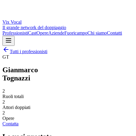
Vix
Vocal
Il grande network del doppiaggio
Professionisti
Cast
Opere
Aziende
Fuoricampo
Chi siamo
Contatti
Tutti i professionisti
GT
Gianmarco
Tognazzi
2
Ruoli totali
2
Attori doppiati
2
Opere
Contatta