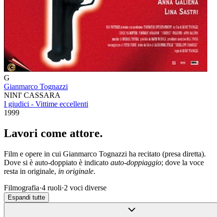
G
Gianmarco Tognazzi
NINI' CASSARA
I giudici - Vittime eccellenti
1999
Lavori come
attore
.
Film e opere in cui
Gianmarco Tognazzi
ha recitato (presa diretta).
Dove si è auto-doppiato è indicato
auto-doppiaggio
; dove la voce
resta in originale,
in originale
.
Filmografia
·
4
ruoli
·
2
voci diverse
Espandi tutte