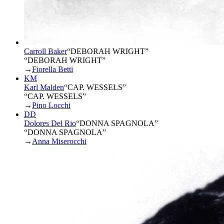
Carroll Baker
“
DEBORAH WRIGHT
”
“DEBORAH WRIGHT”
→
Fiorella Betti
KM
Karl Malden
“
CAP. WESSELS
”
“CAP. WESSELS”
→
Pino Locchi
DD
Dolores Del Rio
“
DONNA SPAGNOLA
”
“DONNA SPAGNOLA”
→
Anna Miserocchi