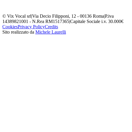
© Vix Vocal srl
|
Via Decio Filipponi, 12 - 00136 Roma
|
P.iva
14389821001 - N.Rea RM1517365
|
Capitale Sociale i.v. 30.000€
Cookies
Privacy Policy
Credits
Sito realizzato da
Michele Laurelli