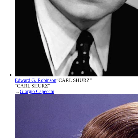
Edward G. Robinson
“
CARL SHURZ
”
“CARL SHURZ”
→
Giorgio Capecchi