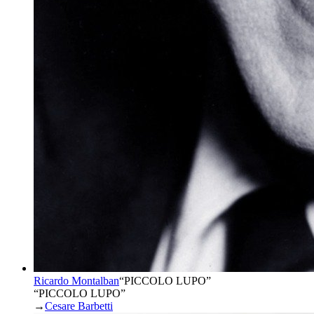
Ricardo Montalban
“
PICCOLO LUPO
”
“PICCOLO LUPO”
→
Cesare Barbetti