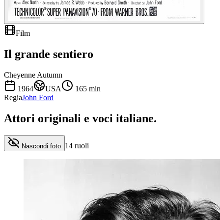
Film
Il grande sentiero
Cheyenne Autumn
1964
USA
165
min
Regia
John Ford
Attori originali e
voci italiane
.
14
ruoli
Nascondi foto