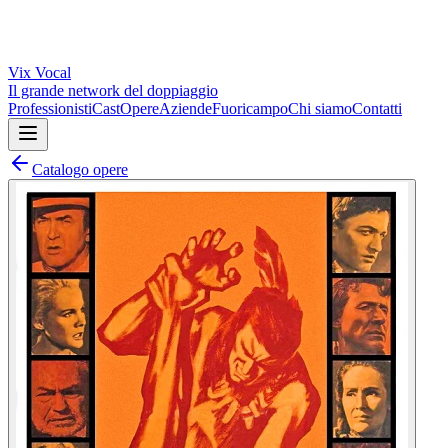
Vix
Vocal
Il grande network del doppiaggio
Professionisti
Cast
Opere
Aziende
Fuoricampo
Chi siamo
Contatti
Catalogo opere