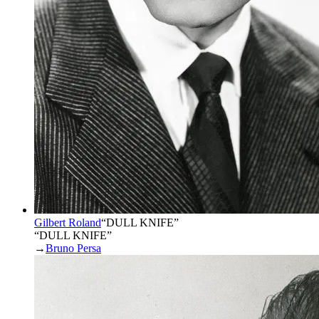
Gilbert Roland
“
DULL KNIFE
”
“DULL KNIFE”
→
Bruno Persa