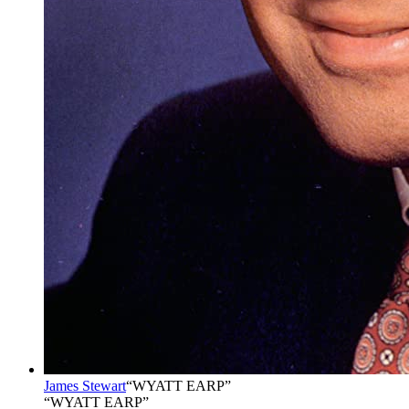
James Stewart
“
WYATT EARP
”
“WYATT EARP”