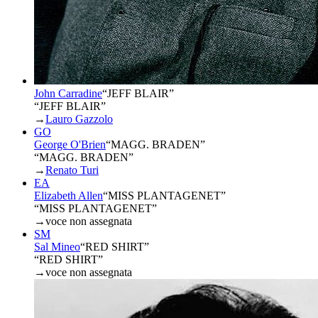
John Carradine
“
JEFF BLAIR
”
“JEFF BLAIR”
→
Lauro Gazzolo
GO
George O'Brien
“
MAGG. BRADEN
”
“MAGG. BRADEN”
→
Renato Turi
EA
Elizabeth Allen
“
MISS PLANTAGENET
”
“MISS PLANTAGENET”
→
voce non assegnata
SM
Sal Mineo
“
RED SHIRT
”
“RED SHIRT”
→
voce non assegnata