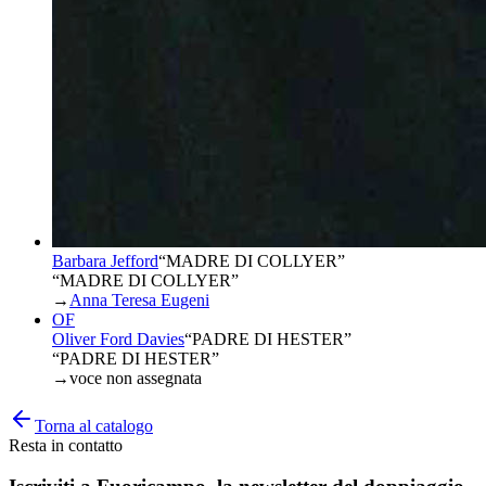
Barbara Jefford
“
MADRE DI COLLYER
”
“MADRE DI COLLYER”
→
Anna Teresa Eugeni
OF
Oliver Ford Davies
“
PADRE DI HESTER
”
“PADRE DI HESTER”
→
voce non assegnata
Torna al catalogo
Resta in contatto