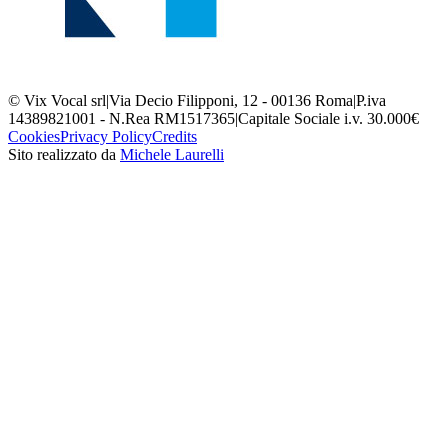
© Vix Vocal srl
|
Via Decio Filipponi, 12 - 00136 Roma
|
P.iva
14389821001 - N.Rea RM1517365
|
Capitale Sociale i.v. 30.000€
Cookies
Privacy Policy
Credits
Sito realizzato da
Michele Laurelli