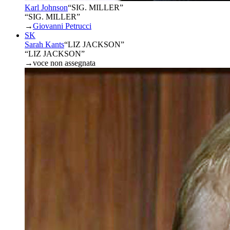
Karl Johnson
“
SIG. MILLER
”
“SIG. MILLER”
→
Giovanni Petrucci
SK
Sarah Kants
“
LIZ JACKSON
”
“LIZ JACKSON”
→
voce non assegnata