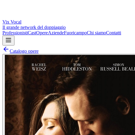
Vix
Vocal
Il grande network del doppiaggio
Professionisti
Cast
Opere
Aziende
Fuoricampo
Chi siamo
Contatti
Catalogo opere