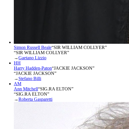
Simon Russell Beale
“
SIR WILLIAM COLLYER
”
“SIR WILLIAM COLLYER”
→
Gaetano Lizzio
HH
Harry Hadden-Paton
“
JACKIE JACKSON
”
“JACKIE JACKSON”
→
Stefano Billi
AM
Ann Mitchell
“
SIG.RA ELTON
”
“SIG.RA ELTON”
→
Roberta Gasparetti