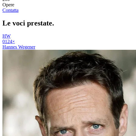
Opere
Contatta
Le voci
prestate
.
HW
01
24
×
Hannes Wegener