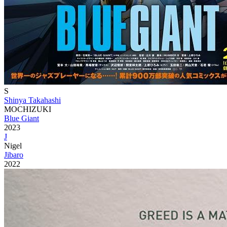
S
Shinya Takahashi
MOCHIZUKI
Blue Giant
2023
J
Nigel
Jibaro
2022