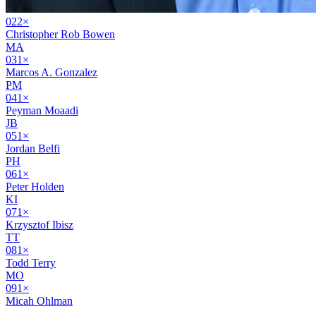
02
2
×
Christopher Rob Bowen
MA
03
1
×
Marcos A. Gonzalez
PM
04
1
×
Peyman Moaadi
JB
05
1
×
Jordan Belfi
PH
06
1
×
Peter Holden
KI
07
1
×
Krzysztof Ibisz
TT
08
1
×
Todd Terry
MO
09
1
×
Micah Ohlman