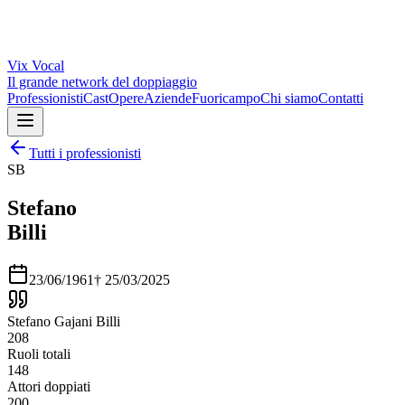
Vix
Vocal
Il grande network del doppiaggio
Professionisti
Cast
Opere
Aziende
Fuoricampo
Chi siamo
Contatti
Tutti i professionisti
SB
Stefano
Billi
23/06/1961
†
25/03/2025
Stefano Gajani Billi
208
Ruoli totali
148
Attori doppiati
200