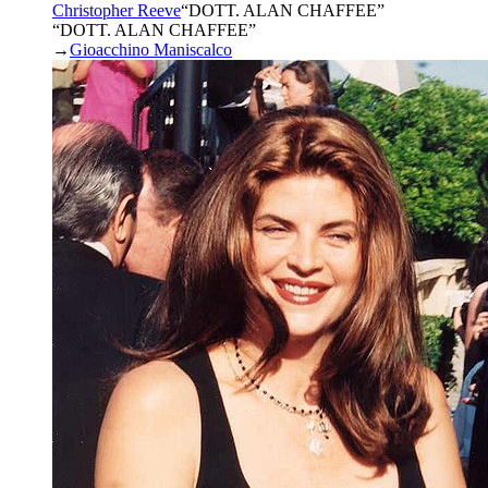
Christopher Reeve
“
DOTT. ALAN CHAFFEE
”
“DOTT. ALAN CHAFFEE”
→
Gioacchino Maniscalco