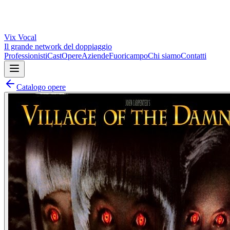
Vix
Vocal
Il grande network del doppiaggio
Professionisti
Cast
Opere
Aziende
Fuoricampo
Chi siamo
Contatti
Catalogo opere