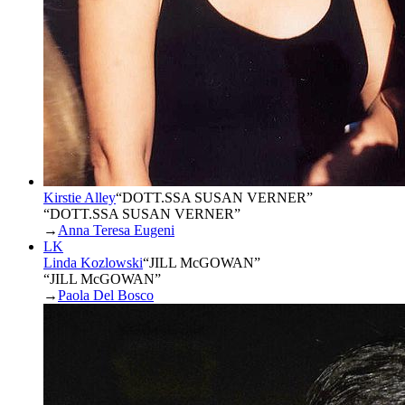
Kirstie Alley
“
DOTT.SSA SUSAN VERNER
”
“DOTT.SSA SUSAN VERNER”
→
Anna Teresa Eugeni
LK
Linda Kozlowski
“
JILL McGOWAN
”
“JILL McGOWAN”
→
Paola Del Bosco