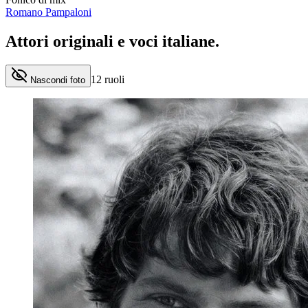
Romano Pampaloni
Attori originali e
voci italiane
.
12
ruoli
Nascondi foto