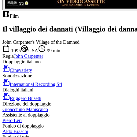
Film
Il villaggio dei dannati (Villaggio dei danna
John Carpenter's Village of the Damned
1995
USA
99
min
Regia
John Carpenter
Doppiaggio italiano
Cinevariety
Sonorizzazione
International Recording Srl
Dialoghi italiani
Ruggero Busetti
Direzione del doppiaggio
Gioacchino Maniscalco
Assistente al doppiaggio
Piero Leri
Fonico di doppiaggio
Aldo Braschi
Fonico di mix