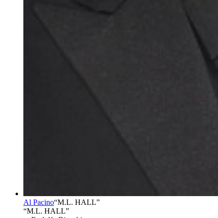
Al Pacino
“
M.L. HALL
”
“M.L. HALL”