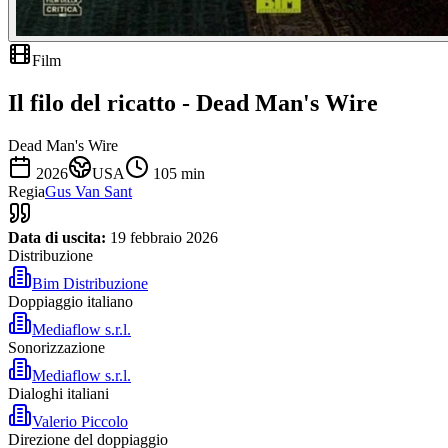
Film
Il filo del ricatto - Dead Man's Wire
Dead Man's Wire
2026
USA
105
min
Regia
Gus Van Sant
Data di uscita:
19 febbraio 2026
Distribuzione
Bim Distribuzione
Doppiaggio italiano
Mediaflow s.r.l.
Sonorizzazione
Mediaflow s.r.l.
Dialoghi italiani
Valerio Piccolo
Direzione del doppiaggio