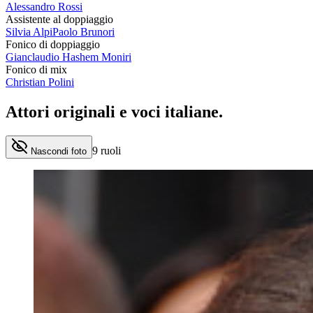
Alessandro Rossi
Assistente al doppiaggio
Silvia Alpi
Paolo Brunori
Fonico di doppiaggio
Gianclaudio Hashem Moniri
Fonico di mix
Christian Polini
Attori originali e
voci italiane
.
9
ruoli
Nascondi foto