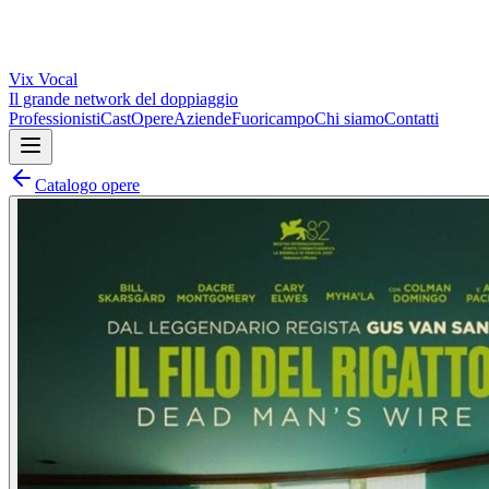
Vix
Vocal
Il grande network del doppiaggio
Professionisti
Cast
Opere
Aziende
Fuoricampo
Chi siamo
Contatti
Catalogo opere