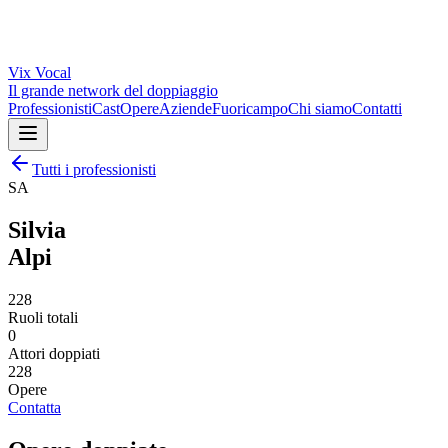
Vix
Vocal
Il grande network del doppiaggio
Professionisti
Cast
Opere
Aziende
Fuoricampo
Chi siamo
Contatti
Tutti i professionisti
SA
Silvia
Alpi
228
Ruoli totali
0
Attori doppiati
228
Opere
Contatta